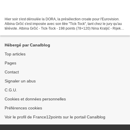
Hier soir s'est déroulée la DORA, la présélection croate pour l'Eurovision.
Albina Grčić s'est imposée avec son titre "Tick-Tock", tant chez le jury qu'au
télévote. Albina Grčić - Tick-Tock - 198 points (78+120) Nina Kraljić - Rijeka -
145 points (68+77)...
Hébergé par Canalblog
Top articles
Pages
Contact
Signaler un abus
C.G.U.
Cookies et données personnelles
Préférences cookies
Voir le profil de France12points sur le portail Canalblog