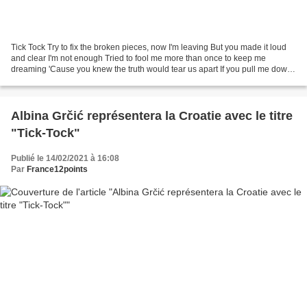
Tick Tock Try to fix the broken pieces, now I'm leaving But you made it loud
and clear I'm not enough Tried to fool me more than once to keep me
dreaming 'Cause you knew the truth would tear us apart If you pull me down
then I'll come around And rise...
Albina Grčić représentera la Croatie avec le titre
"Tick-Tock"
Publié le 14/02/2021 à 16:08
Par
France12points