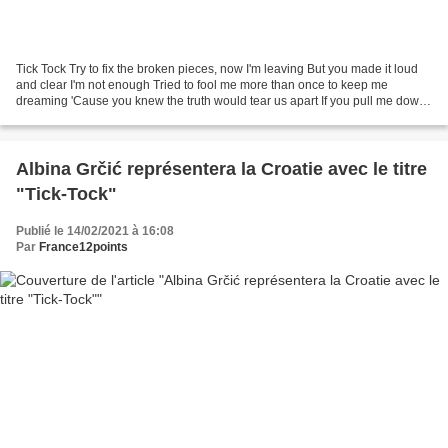
Tick Tock Try to fix the broken pieces, now I'm leaving But you made it loud
and clear I'm not enough Tried to fool me more than once to keep me
dreaming 'Cause you knew the truth would tear us apart If you pull me down
then I'll come around And rise...
Albina Grčić représentera la Croatie avec le titre
"Tick-Tock"
Publié le 14/02/2021 à 16:08
Par
France12points