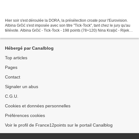
Hier soir s'est déroulée la DORA, la présélection croate pour l'Eurovision.
Albina Grčić s'est imposée avec son titre "Tick-Tock", tant chez le jury qu'au
télévote. Albina Grčić - Tick-Tock - 198 points (78+120) Nina Kraljić - Rijeka -
145 points (68+77)...
Hébergé par Canalblog
Top articles
Pages
Contact
Signaler un abus
C.G.U.
Cookies et données personnelles
Préférences cookies
Voir le profil de France12points sur le portail Canalblog