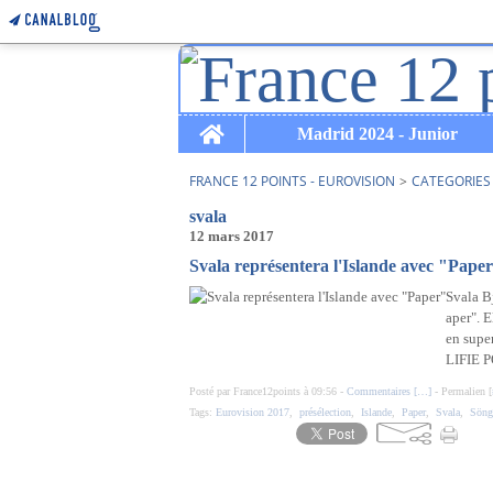
Home
Madrid 2024 - Junior
FRANCE 12 POINTS - EUROVISION
>
CATEGORIES
svala
12 mars 2017
Svala représentera l'Islande avec "Pape
Svala Bj
aper". E
en supe
LIFIE P
Posté par France12points à 09:56 -
Commentaires [
…
]
- Permalien [
Tags:
Eurovision 2017
,
présélection
,
Islande
,
Paper
,
Svala
,
Söng