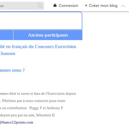
Connexion
+
Créer mon blog
Anciens participants
ité en français du Concours Eurovision
 Chanson
ommes nous ?
mes frère et soeur et fans de l'Eurovision depuis
. N'hésitez pas à nous contacter pour toute
 ou contribution. Peggy F et Anthony F
depuis peu par un ami, Sébastien D.
@france12points.com