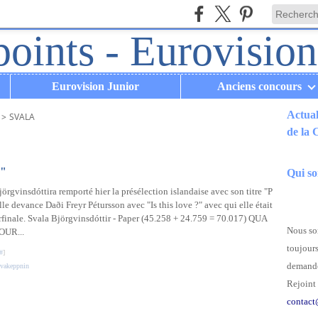
Eurovision Junior
Anciens concours
Actual
>
SVALA
de la
.
r"
Qui s
örgvinsdóttira remporté hier la présélection islandaise avec son titre "P
lle devance Daði Freyr Pétursson avec "Is this love ?" avec qui elle était
rfinale. Svala Björgvinsdóttir - Paper (45.258 + 24.759 = 70.017) QUA
Nous som
OUR...
toujours
#
]
demande
vakeppnin
Rejoint 
contact