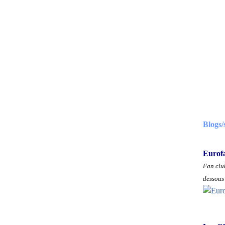
Blogs/
Eurof
Fan club
dessous 