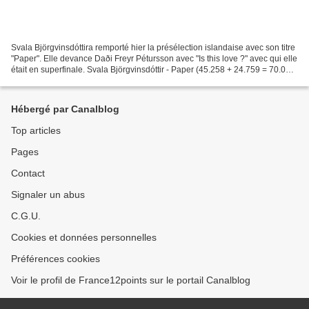
Svala Björgvinsdóttira remporté hier la présélection islandaise avec son titre
"Paper". Elle devance Daði Freyr Pétursson avec "Is this love ?" avec qui elle
était en superfinale. Svala Björgvinsdóttir - Paper (45.258 + 24.759 = 70.017)
QUALIFIE POUR...
Hébergé par Canalblog
Top articles
Pages
Contact
Signaler un abus
C.G.U.
Cookies et données personnelles
Préférences cookies
Voir le profil de France12points sur le portail Canalblog