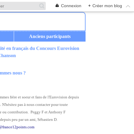
Connexion
+
Créer mon blog
Anciens participants
ité en français du Concours Eurovision
 Chanson
ommes nous ?
mes frère et soeur et fans de l'Eurovision depuis
. N'hésitez pas à nous contacter pour toute
 ou contribution. Peggy F et Anthony F
depuis peu par un ami, Sébastien D.
@france12points.com