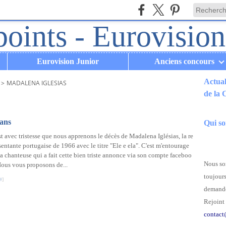
Eurovision Junior
Anciens concours
Actual
>
MADALENA IGLESIAS
de la
.
 ans
Qui s
st avec tristesse que nous apprenons le décès de Madalena Iglésias, la re
sentante portugaise de 1966 avec le titre "Ele e ela". C'est m'entourage
la chanteuse qui a fait cette bien triste annonce via son compte faceboo
Nous som
Nous vous proposons de...
toujours
#
]
demande
Rejoint 
contact