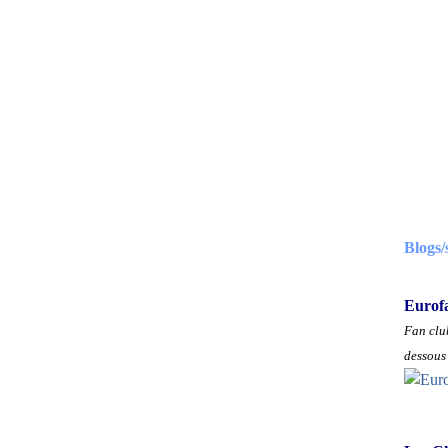
Blogs/
Eurof
Fan club
dessous 