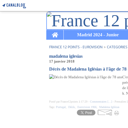
Home
Madrid 2024 - Junior
FRANCE 12 POINTS - EUROVISION
>
CATEGORIES
madalena iglesias
17 janvier 2018
Décès de Madalena Iglésias à l'âge de 78
C'e
pré
de 
k. 
Posté par France12points à 17:29 -
Commentaires [
…
]
- Permalien [
Tags:
Portugal
,
Décès
,
Eurovision 1966
,
Madalena Iglésias