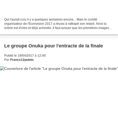
Qui l'aurait ccru il y a quelques semaines encore... Mais le comité
organisateur de l'Eurovision 2017 a réussi à rattrapé son retard. Ainsi la
scène est d'ores et déjà achevée. Il faut avouer que les premières images
semblent prometteuses. On peut ainsi...
Le groupe Onuka pour l'entracte de la finale
Publié le 19/04/2017 à 12:00
Par
France12points