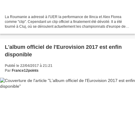
La Roumanie a adressé à l'UER la performance de Ilinca et Alex Florea
comme "clip". Cependant un clip officiel a finalement été dévoilé. Il a été
tourné à Cluj, où se déroulent actuellement les championnats d'europe de
gymnastique. D'ailleurs, le duo...
L'album officiel de l'Eurovision 2017 est enfin
disponible
Publié le 22/04/2017 à 21:21
Par
France12points