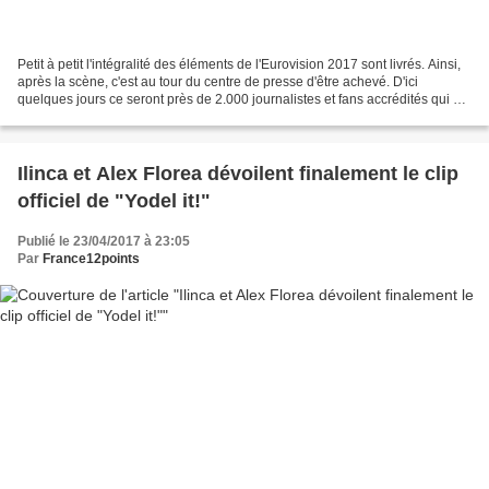
Petit à petit l'intégralité des éléments de l'Eurovision 2017 sont livrés. Ainsi,
après la scène, c'est au tour du centre de presse d'être achevé. D'ici
quelques jours ce seront près de 2.000 journalistes et fans accrédités qui se
presserons dans cette...
Ilinca et Alex Florea dévoilent finalement le clip
officiel de "Yodel it!"
Publié le 23/04/2017 à 23:05
Par
France12points