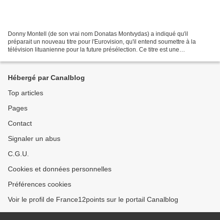
Donny Montell (de son vrai nom Donatas Montvydas) a indiqué qu'il
préparait un nouveau titre pour l'Eurovision, qu'il entend soumettre à la
télévision lituanienne pour la future présélection. Ce titre est une
coopération avecnEgidijus Dragūnas. Pour rappel,...
Hébergé par Canalblog
Top articles
Pages
Contact
Signaler un abus
C.G.U.
Cookies et données personnelles
Préférences cookies
Voir le profil de France12points sur le portail Canalblog