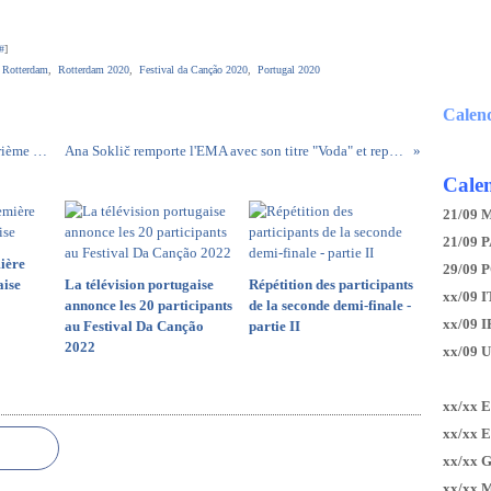
#
]
,
Rotterdam
,
Rotterdam 2020
,
Festival da Canção 2020
,
Portugal 2020
Calen
Hanna Ferm et Victor Crone, qualifiés de la quatrième demi-finale suédoise
Ana Soklič remporte l'EMA avec son titre "Voda" et représentera la Slovénie
Calen
21/09 
21/09 P
ière
29/09 
aise
La télévision portugaise
Répétition des participants
xx/09 I
annonce les 20 participants
de la seconde demi-finale -
xx/09 
au Festival Da Canção
partie II
2022
xx/09 
xx/xx 
xx/xx 
xx/xx 
xx/xx 