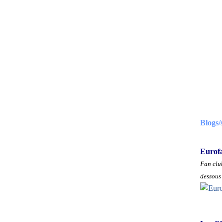
Blogs/
Eurof
Fan club
dessous 