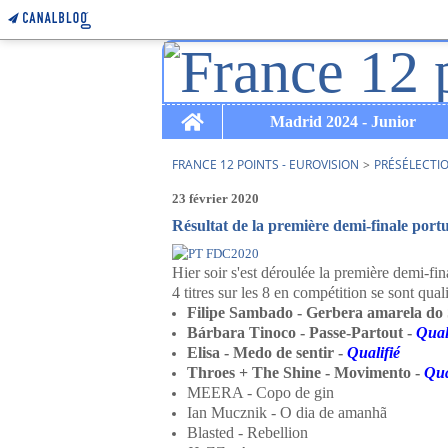
Home
Madrid 2024 - Junior
FRANCE 12 POINTS - EUROVISION
>
PRÉSÉLECTI
23 février 2020
Résultat de la première demi-finale port
Hier soir s'est déroulée la première demi-fi
4 titres sur les 8 en compétition se sont qual
Filipe Sambado - Gerbera amarela do 
Bárbara Tinoco - Passe-Partout
-
Qual
Elisa - Medo de sentir
-
Qualifié
Throes + The Shine - Movimento
-
Qua
MEERA - Copo de gin
Ian Mucznik - O dia de amanhã
Blasted - Rebellion