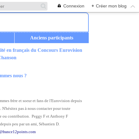
Connexion
+
Créer mon blog
Anciens participants
ité en français du Concours Eurovision
 Chanson
ommes nous ?
mes frère et soeur et fans de l'Eurovision depuis
. N'hésitez pas à nous contacter pour toute
 ou contribution. Peggy F et Anthony F
depuis peu par un ami, Sébastien D.
@france12points.com