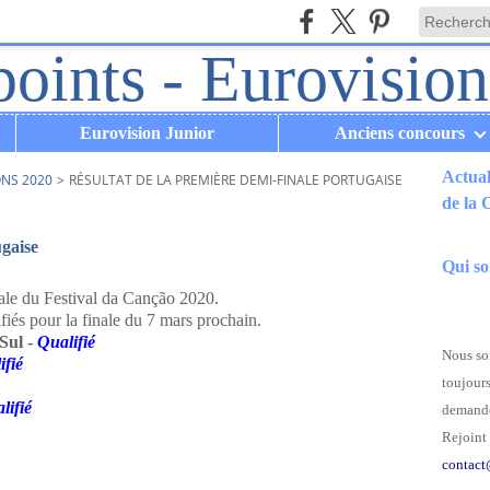
Eurovision Junior
Anciens concours
Actual
ONS 2020
>
RÉSULTAT DE LA PREMIÈRE DEMI-FINALE PORTUGAISE
de la
.
ugaise
Qui s
nale du Festival da Canção 2020.
ifiés pour la finale du 7 mars prochain.
Sul -
Qualifié
Nous som
ifié
toujours
lifié
demande
Rejoint 
contact