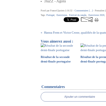
JJaZZ - Agora
Posté par France12points à 16:32 -
Commentaires [
…
]
- Permalien [
Tags:
Portugal
,
Eurovision
,
Festival da canção
,
Eurovision 2020
Vous aimerez aussi :
Résultat de la seconde
Résultat de la prem
demi-finale portugaise
demi-finale portug
Commentaires
Ajouter un commentaire