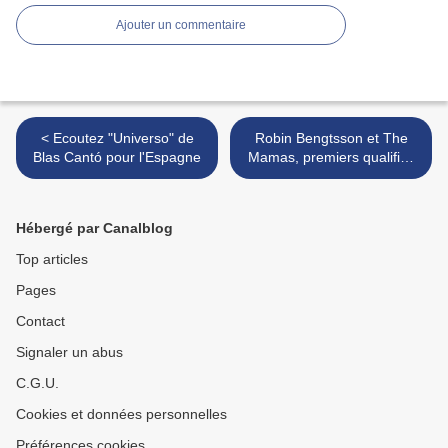
Ajouter un commentaire
< Ecoutez "Universo" de
Robin Bengtsson et The
Blas Cantó pour l'Espagne
Mamas, premiers qualifiés
pour la finale suédoise >
Hébergé par Canalblog
Top articles
Pages
Contact
Signaler un abus
C.G.U.
Cookies et données personnelles
Préférences cookies