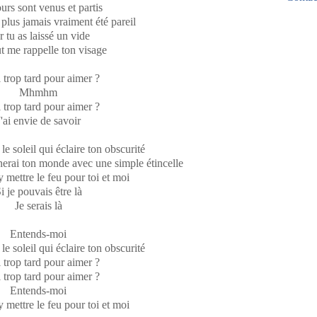
urs sont venus et partis
Mar
Avri
Mai
 plus jamais vraiment été pareil
Févr
Mar
 tu as laissé un vide
Janv
Févr
t me rappelle ton visage
Janv
l trop tard pour aimer ?
Mhmhm
l trop tard pour aimer ?
J'ai envie de savoir
 le soleil qui éclaire ton obscurité
inerai ton monde avec une simple étincelle
y mettre le feu pour toi et moi
i je pouvais être là
Je serais là
Entends-moi
 le soleil qui éclaire ton obscurité
l trop tard pour aimer ?
l trop tard pour aimer ?
Entends-moi
y mettre le feu pour toi et moi