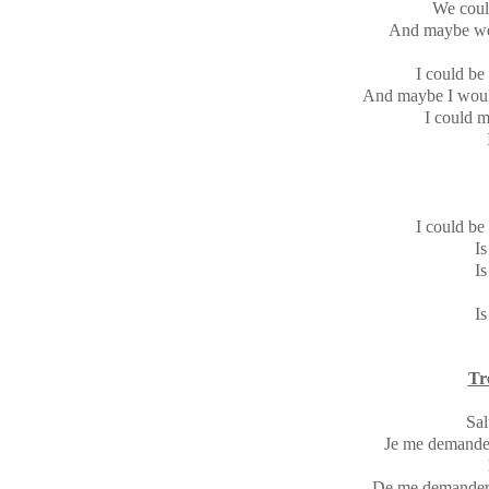
We could
And maybe we
I could be 
And maybe I would
I could m
I could be 
Is
Is
Is
Tr
Sal
Je me demande, 
De me demander s