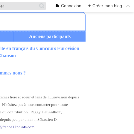
Connexion
+
Créer mon blog
Anciens participants
ité en français du Concours Eurovision
 Chanson
ommes nous ?
mes frère et soeur et fans de l'Eurovision depuis
. N'hésitez pas à nous contacter pour toute
 ou contribution. Peggy F et Anthony F
depuis peu par un ami, Sébastien D.
@france12points.com