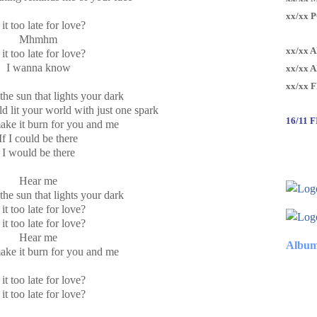
xx/xx 
 it too late for love?
Mhmhm
xx/xx 
 it too late for love?
I wanna know
xx/xx 
xx/xx 
the sun that lights your dark
 lit your world with just one spark
16/11 
ake it burn for you and me
If I could be there
I would be there
Hear me
the sun that lights your dark
 it too late for love?
 it too late for love?
Hear me
Album
ake it burn for you and me
 it too late for love?
 it too late for love?