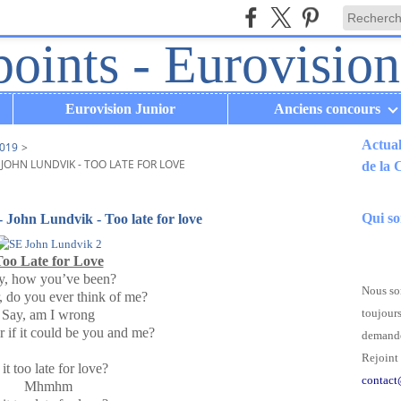
Eurovision Junior
Anciens concours
Actual
019
>
 JOHN LUNDVIK - TOO LATE FOR LOVE
de la
.
Qui s
- John Lundvik - Too late for love
oo Late for Love
y, how you’ve been?
Nous som
, do you ever think of me?
toujours
Say, am I wrong
 if it could be you and me?
demande
Rejoint 
 it too late for love?
contact
Mhmhm