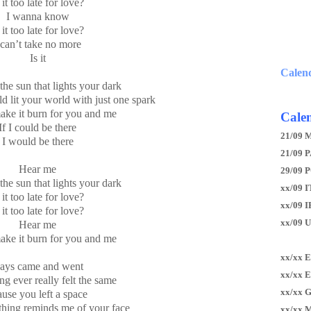
 it too late for love?
I wanna know
 it too late for love?
 can’t take no more
Is it
Calen
the sun that lights your dark
 lit your world with just one spark
ake it burn for you and me
Calen
If I could be there
21/09 
I would be there
21/09 P
Hear me
29/09 
the sun that lights your dark
xx/09 I
 it too late for love?
xx/09 
 it too late for love?
xx/09 
Hear me
ake it burn for you and me
xx/xx 
ays came and went
xx/xx 
ng ever really felt the same
xx/xx 
ause you left a space
hing reminds me of your face
xx/xx 