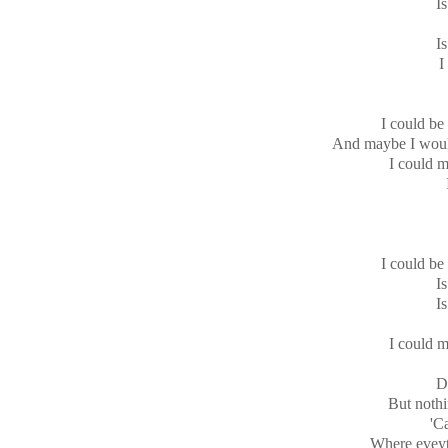
Is
Is
I
I could be 
And maybe I would
I could m
I could be 
Is
Is
I could m
D
But nothi
'C
Where eveyt