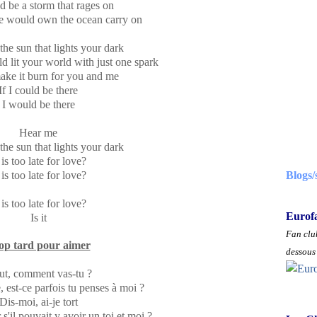
 be a storm that rages on
 would own the ocean carry on
the sun that lights your dark
 lit your world with just one spark
ake it burn for you and me
If I could be there
I would be there
Hear me
the sun that lights your dark
 is too late for love?
 is too late for love?
Blogs/
 is too late for love?
Eurof
Is it
Fan club
op tard pour aimer
dessous 
ut, comment vas-tu ?
est-ce parfois tu penses à moi ?
Dis-moi, ai-je tort
'il pouvait y avoir un toi et moi ?