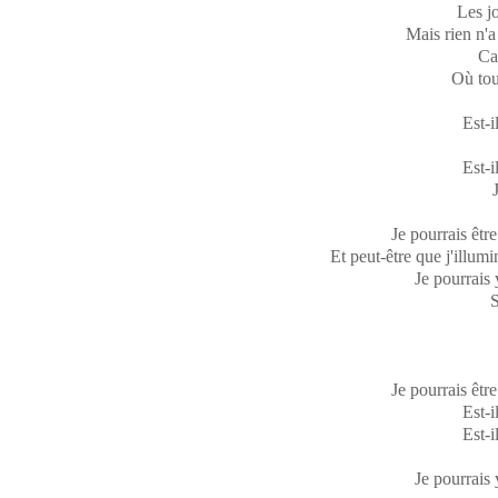
Les jo
Mais rien n'a
Car
Où tou
Est-i
Est-i
Je pourrais être
Et peut-être que j'illum
Je pourrais 
S
Je pourrais être
Est-i
Est-i
Je pourrais 