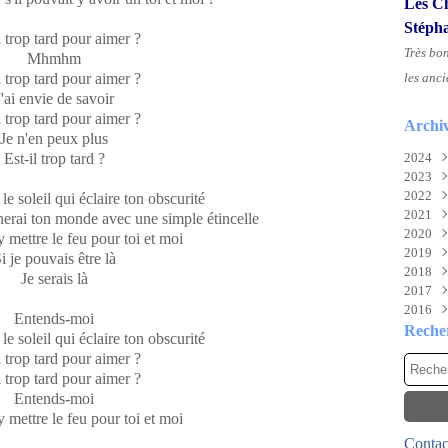
Les Ch
Stéph
l trop tard pour aimer ?
Très bo
Mhmhm
l trop tard pour aimer ?
les anci
J'ai envie de savoir
l trop tard pour aimer ?
Archi
Je n'en peux plus
Est-il trop tard ?
2024
2023
Aoû
2022
Juil
Nov
 le soleil qui éclaire ton obscurité
2021
Juin
Sep
Déc
inerai ton monde avec une simple étincelle
2020
Mai
Mai
Déc
y mettre le feu pour toi et moi
2019
Févr
Mar
Nov
Déc
i je pouvais être là
2018
Févr
Oct
Nov
Déc
Je serais là
2017
Janv
Sep
Oct
Nov
Déc
2016
Aoû
Mai
Oct
Nov
Déc
Entends-moi
Juil
Mar
Aoû
Oct
Nov
Déc
Reche
 le soleil qui éclaire ton obscurité
Mai
Févr
Juil
Sep
Oct
Nov
l trop tard pour aimer ?
Avri
Janv
Mai
Aoû
Sep
Oct
l trop tard pour aimer ?
Mar
Avri
Juil
Aoû
Sep
Entends-moi
Févr
Mar
Juin
Juil
Aoû
y mettre le feu pour toi et moi
Janv
Févr
Mai
Juin
Juil
Contact
Janv
Avri
Mai
Juin