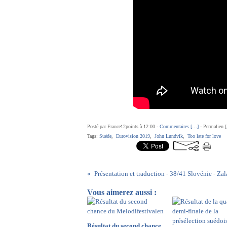
Posté par France12points à 12:00 -
Commentaires [
…
]
- Permalien [
Tags:
Suède
,
Eurovision 2019
,
John Lundvik
,
Too late for love
Vous aimerez aussi :
Résultat du second chance