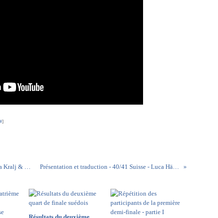
#
]
Présentation et traduction - 38/41 Slovénie - Zala Kralj & Gašper Šantl - Sebi
Présentation et traduction - 40/41 Suisse - Luca Hänni - She got me
Résultats du deuxième