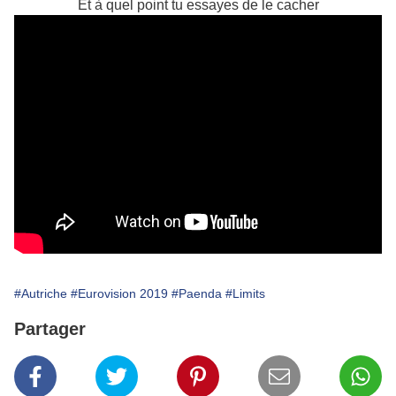
Et à quel point tu essayes de le cacher
#Autriche
#Eurovision 2019
#Paenda
#Limits
Partager