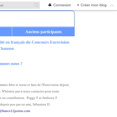
Connexion
+
Créer mon blog
Anciens participants
ité en français du Concours Eurovision
 Chanson
ommes nous ?
mes frère et soeur et fans de l'Eurovision depuis
. N'hésitez pas à nous contacter pour toute
 ou contribution. Peggy F et Anthony F
depuis peu par un ami, Sébastien D.
@france12points.com