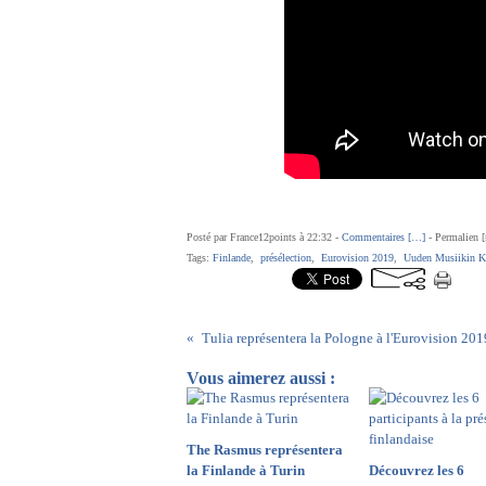
Posté par France12points à 22:32 -
Commentaires [
…
]
- Permalien [
Tags:
Finlande
,
présélection
,
Eurovision 2019
,
Uuden Musiikin Ki
Tulia représentera la Pologne à l'Eurovision 201
Vous aimerez aussi :
The Rasmus représentera
la Finlande à Turin
Découvrez les 6