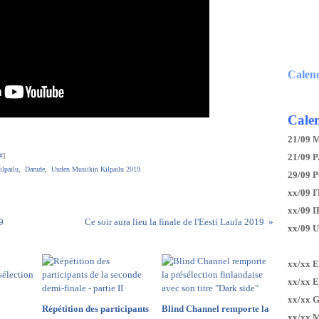
Calen
Calen
21/09 
#
]
21/09 P
lpailu
,
Darude
,
Uuden Musiikin Kilpailu 2019
29/09 
xx/09 I
xx/09 
9
Ce soir aura lieu la finale de l'Eesti Laula 2019
xx/09 
xx/xx 
xx/xx 
xx/xx 
Répétition des participants
Blind Channel remporte la
xx/xx 