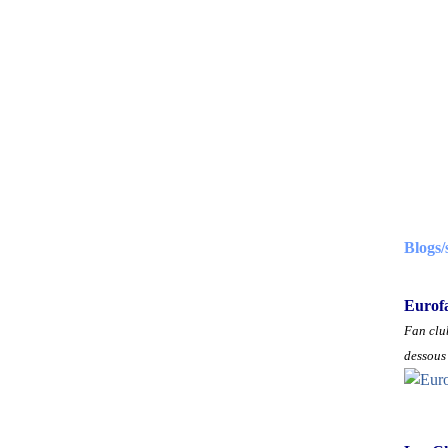
Blogs/
Eurof
Fan club
dessous 