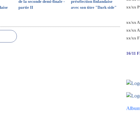
de la seconde demi-finale -
présélection finlandaise
xx/xx 
daise
partie II
avec son titre "Dark side"
xx/xx 
xx/xx 
xx/xx 
16/11 
Album