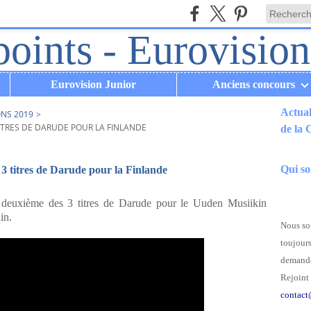
Eurovision Junior
Anciens concours
Actual
ONS 2019
>
ITRES DE DARUDE POUR LA FINLANDE
de la
.
Qui s
 titres de Darude pour la Finlande
 deuxième des 3 titres de Darude pour le Uuden Musiikin
in.
Nous som
toujours
demande
Rejoint 
contact