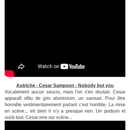
Autriche - Cesar Sampson - Nobody but you
Vocalement aucun soucis, mais l'on s'en doutait. Cesar
apparaît vêtu de gris aluminium, un sarouel. Pour être
honnête vestimentairement parlant c'est horrible. La mise
en scène... eh bien il n'y a presque rien. Un podium et
voilà tout. Cesar erre sur scène...