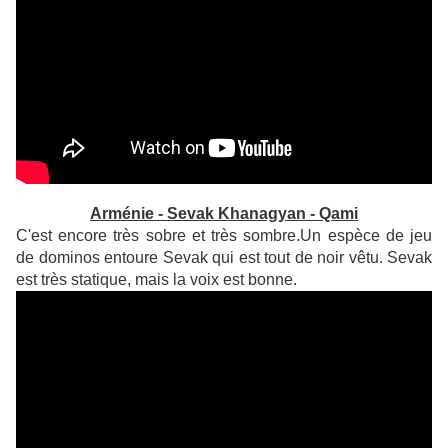
Arménie - Sevak Khanagyan - Qami
C'est encore très sobre et très sombre.Un espèce de jeu
de dominos entoure Sevak qui est tout de noir vêtu. Sevak
est très statique, mais la voix est bonne.