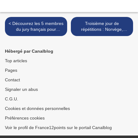
< Découvrez les 5 membres
Troisième jour de
du jury français pour
répétitions : Norvège,
l'Eurovision
Roumanie, Serbie, Saint-
Marin, Danemark, Russie,
Moldavie, Pays-Bas &
Hébergé par Canalblog
Australie >
Top articles
Pages
Contact
Signaler un abus
C.G.U.
Cookies et données personnelles
Préférences cookies
Voir le profil de France12points sur le portail Canalblog