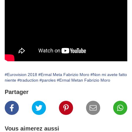
#Eurovision 2018
#Ermal Meta Fabrizio Moro
#Non mi avete fatto
niente
#traduction
#paroles
#Ermal Metan Fabrizio Moro
Partager
Vous aimerez aussi