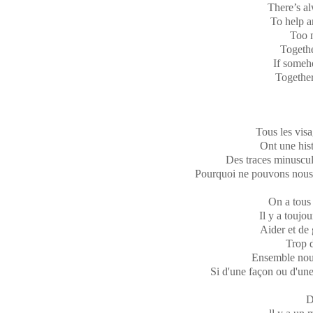
There’s a
To help a
Too 
Togethe
If someh
Togethe
Tous les vis
Ont une hist
Des traces minuscules
Pourquoi ne pouvons nous p
On a tous 
Il y a toujo
Aider et de 
Trop 
Ensemble nous
Si d'une façon ou d'une
D