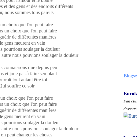
mot pour l'amour et le blâme
s et des gens et des endroits différents
eur, nous sommes tous pareils
un choix que l'on peut faire
urs un choix que l'on peut faire
guérir de différentes manières
de gens meurent en vain
 pourrions soulager la douleur
 autre nous pouvions soulager la douleur
s connaissons que depuis peu
as et joue pas à faire semblant
Blogs/
urrait tout autant être toi
Qui souffre ce soir
Eurof
un choix que l'on peut faire
Fan club
urs un choix que l'on peut faire
dessous 
guérir de différentes manières
de gens meurent en vain
 pourrions soulager la douleur
 autre nous pouvions soulager la douleur
on peut changer les choses