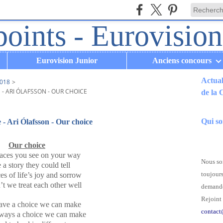
Eurovision Junior
Anciens concours
Actual
018
>
 - ARI ÓLAFSSON - OUR CHOICE
de la
.
Qui s
e - Ari Ólafsson - Our choice
Our choice
faces you see on your way
Nous som
a story they could tell
toujours
es of life’s joy and sorrow
t we treat each other well
demande
Rejoint 
ave a choice we can make
contact
lways a choice we can make