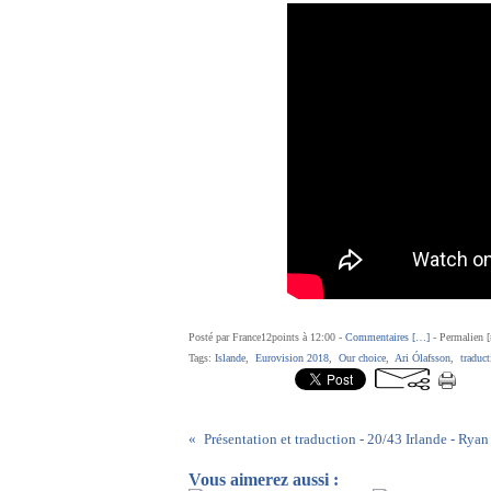
Posté par France12points à 12:00 -
Commentaires [
…
]
- Permalien [
Tags:
Islande
,
Eurovision 2018
,
Our choice
,
Ari Ólafsson
,
traduct
Vous aimerez aussi :