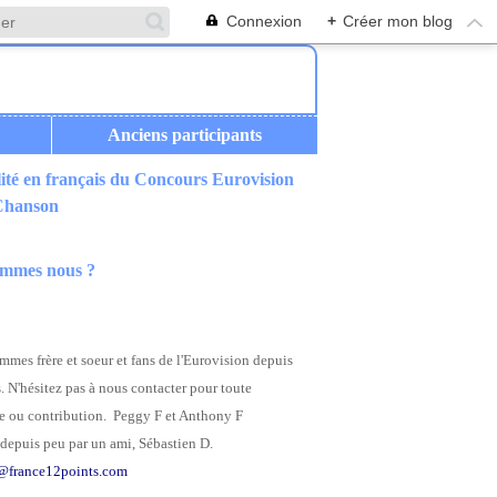
Connexion
+
Créer mon blog
Anciens participants
ité en français du Concours Eurovision
 Chanson
ommes nous ?
mes frère et soeur et fans de l'Eurovision depuis
. N'hésitez pas à nous contacter pour toute
 ou contribution. Peggy F et Anthony F
depuis peu par un ami, Sébastien D.
@france12points.com