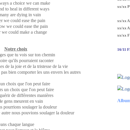
lways a choice we can make
xx/xx 
nd to heal in different ways
many are dying in vain
r we could ease the pain
xx/xx 
ow we could ease the pain
xx/xx 
r we could make a change
xx/xx 
Notre choix
16/11 
ages que tu vois sur ton chemin
oire qu'ils pourraient raconter
 de la joie et de la tristesse de la vie
as bien comporter les uns envers les autres
un choix que l'on peut faire
urs un choix que l'on peut faire
guérir de différentes manières
Album
de gens meurent en vain
 pourrions soulager la douleur
 autre nous pouvions soulager la douleur
ans chaque langue