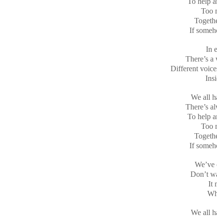
To help a
Too 
Togethe
If someh
In 
There’s a 
Different voice
Ins
We all h
There’s a
To help a
Too 
Togethe
If someh
We’ve 
Don’t wa
It
Who
We all h