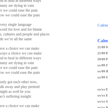
nd to heal in different ways
many are dying in vain
r we could ease the pain
ow we could ease the pain
every single language
Calen
word for love and for blame
s, cultures and people and places
ide we’re all the same
Calen
21/09 
ave a choice we can make
lways a choice we can make
21/09 P
nd to heal in different ways
29/09 
many are dying in vain
xx/09 I
r we could ease the pain
xx/09 
ow we could ease the pain
xx/09 
only got each other now,
lk away and play pretend
xx/xx 
 might as well be you
xx/xx 
’s suffering tonight
xx/xx 
ave a choice we can make
xx/xx 