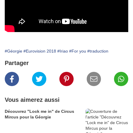
#Géorgie
#Eurovision 2018
#Iriao
#For you
#traduction
Partager
Vous aimerez aussi
Découvrez "Lock me in" de Circus
Mircus pour la Géorgie