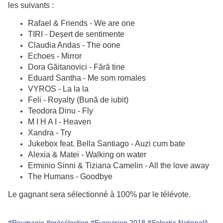
les suivants :
Rafael & Friends - We are one
TIRI - Deșert de sentimente
Claudia Andas - The oone
Echoes - Mirror
Dora Găitanovici - Fără tine
Eduard Santha - Me som romales
VYROS - La la la
Feli - Royalty (Bună de iubit)
Teodora Dinu - Fly
M I H A I - Heaven
Xandra - Try
Jukebox feat. Bella Santiago - Auzi cum bate
Alexia & Matei - Walking on water
Erminio Sinni & Tiziana Camelin - All the love away
The Humans - Goodbye
Le gagnant sera sélectionné à 100% par le télévote.
#Roumanie
#présélection
#Eurovision 2018
#Selecția Națională