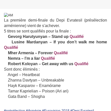
La première demi-finale du Depi Evratesil (présélection
arménienne) vient de s'achever.
5 titres se sont qualifiés pour la finale :
Gevorg Harutyunyan – Stand up
Qualifié
Lusine Mardanyan – If you don’t walk me home
Qualifié
Mher Armenia – Forever
Qualifié
Nemra – I’m a liar
Qualifié
Robert Koloyan – Get away with us
Qualifié
Sont donc éliminés :
Angel – Heartbeat
Zhanna Davtyan – Unbreakable
Hayk Kasparov – Enamórame
Tamar Kaprielian – Poison (Ari ari)
Gata Band – Shogha
#présélection
#Arménie
#Eurovision 2018
#Depi Evratesil