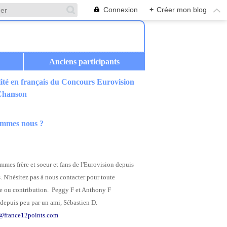
Connexion
+
Créer mon blog
Anciens participants
ité en français du Concours Eurovision
 Chanson
ommes nous ?
mes frère et soeur et fans de l'Eurovision depuis
. N'hésitez pas à nous contacter pour toute
 ou contribution. Peggy F et Anthony F
depuis peu par un ami, Sébastien D.
@france12points.com