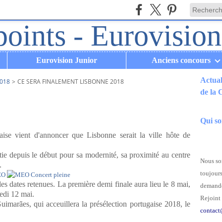
Eurovision Junior
Anciens concours
Actual
018
>
CE SERA FINALEMENT LISBONNE 2018
de la
.
Qui s
gaise vient d'annoncer que Lisbonne serait la ville hôte de
ntie depuis le début pour sa modernité, sa proximité au centre
Nous som
.
toujours
es dates retenues. La première demi finale aura lieu le 8 mai,
demande
edi 12 mai.
Rejoint 
marães, qui acceuillera la présélection portugaise 2018, le
contact