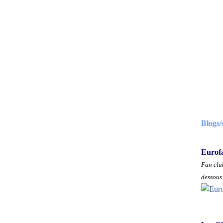
Blogs/
Eurof
Fan club
dessous 