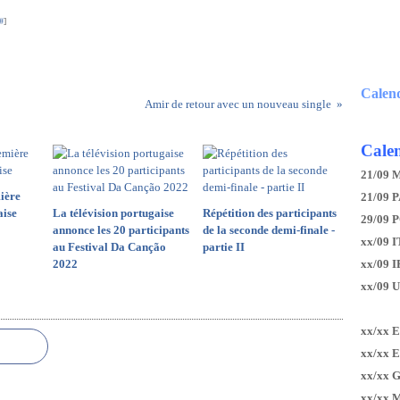
#
]
Calen
Amir de retour avec un nouveau single
Calen
21/09 
ière
21/09 P
aise
La télévision portugaise
Répétition des participants
29/09 
annonce les 20 participants
de la seconde demi-finale -
xx/09 I
au Festival Da Canção
partie II
2022
xx/09 
xx/09 
xx/xx 
xx/xx 
xx/xx 
xx/xx 