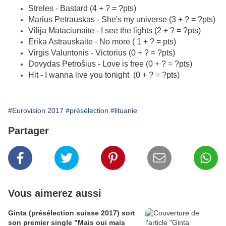
Streles - Bastard (4 + ? = ?pts)
Marius Petrauskas - She's my universe (3 + ? = ?pts)
Vilija Mataciunaite - I see the lights (2 + ? = ?pts)
Erika Astrauskaite - No more ( 1 + ? = pts)
Virgis Valuntonis - Victorius (0 + ? = ?pts)
Dovydas Petrošius - Love is free (0 + ? = ?pts)
Hit - I wanna live you tonight (0 + ? = ?pts)
#Eurovision 2017
#présélection
#lituanie
Partager
Vous aimerez aussi
Ginta (présélection suisse 2017) sort
son premier single "Mais oui mais