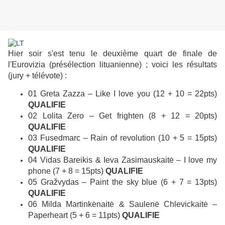
Hier soir s'est tenu le deuxième quart de finale de
l'Eurovizia (présélection lituanienne) ; voici les résultats
(jury + télévote) :
01 Greta Zazza – Like I love you (12 + 10 = 22pts)
QUALIFIE
02 Lolita Zero – Get frighten (8 + 12 = 20pts)
QUALIFIE
03 Fusedmarc – Rain of revolution (10 + 5 = 15pts)
QUALIFIE
04 Vidas Bareikis & Ieva Zasimauskaitė – I love my
phone (7 + 8 = 15pts)
QUALIFIE
05 Gražvydas – Paint the sky blue (6 + 7 = 13pts)
QUALIFIE
06 Milda Martinkėnaitė & Saulenė Chlevickaitė –
Paperheart (5 + 6 = 11pts)
QUALIFIE