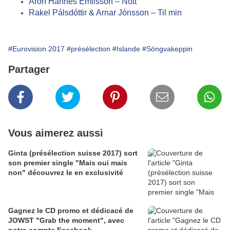
Aron Hannes Emilsson – Nótt
Rakel Pálsdóttir & Arnar Jónsson – Til min
#Eurovision 2017
#présélection
#Islande
#Söngvakeppin
Partager
Vous aimerez aussi
Ginta (présélection suisse 2017) sort
son premier single "Mais oui mais
non" découvrez le en exclusivité
Gagnez le CD promo et dédicacé de
JOWST "Grab the moment", avec