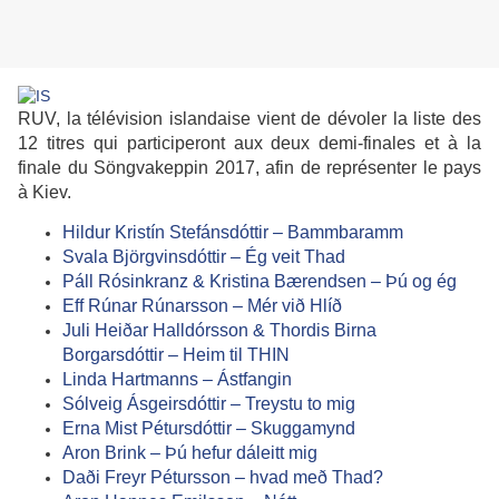
RUV, la télévision islandaise vient de dévoler la liste des
12 titres qui participeront aux deux demi-finales et à la
finale du Söngvakeppin 2017, afin de représenter le pays
à Kiev.
Hildur Kristín Stefánsdóttir – Bammbaramm
Svala Björgvinsdóttir – Ég veit Thad
Páll Rósinkranz & Kristina Bærendsen – Þú og ég
Eff Rúnar Rúnarsson – Mér við Hlíð
Juli Heiðar Halldórsson & Thordis Birna
Borgarsdóttir – Heim til THIN
Linda Hartmanns – Ástfangin
Sólveig Ásgeirsdóttir – Treystu to mig
Erna Mist Pétursdóttir – Skuggamynd
Aron Brink – Þú hefur dáleitt mig
Daði Freyr Pétursson – hvad með Thad?