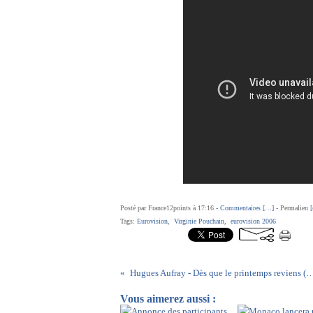
Posté par France12points à 17:16 -
Commentaires [
…
]
- Permalien [
Tags:
Eurovision
,
Virginie Pouchain
,
eurovision 2006
Hugues Aufray - Dès que le printemps revie
Vous aimerez aussi :