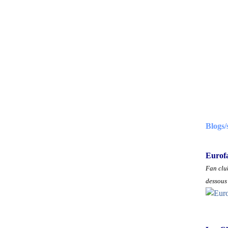
Blogs/
Eurof
Fan club
dessous 