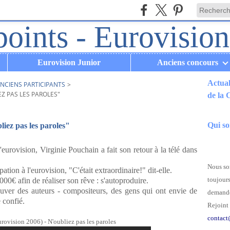
Eurovision Junior
Anciens concours
Actual
NCIENS PARTICIPANTS
>
Z PAS LES PAROLES"
de la
.
Qui s
iez pas les paroles"
'eurovision, Virginie Pouchain a fait son retour à la télé dans
Nous som
ation à l'eurovision, "C'était extraordinaire!" dit-elle.
toujours
000€ afin de réaliser son rêve : s'autoproduire.
rouver des auteurs - compositeurs, des gens qui ont envie de
demande
 confié.
Rejoint 
contact
rovision 2006) - N'oubliez pas les paroles