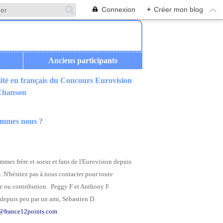
Connexion
+
Créer mon blog
Anciens participants
ité en français du Concours Eurovision
 Chanson
ommes nous ?
mes frère et soeur et fans de l'Eurovision depuis
. N'hésitez pas à nous contacter pour toute
 ou contribution. Peggy F et Anthony F
depuis peu par un ami, Sébastien D.
@france12points.com