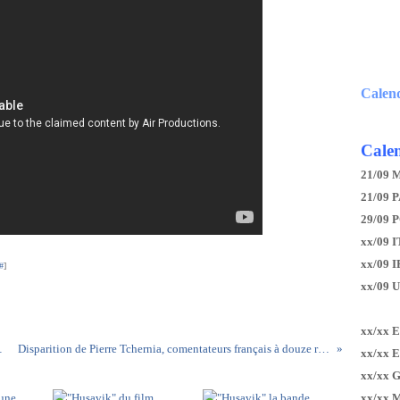
Calen
Calen
21/09 
21/09 P
29/09 
xx/09 I
xx/09 
#
]
xx/09 
xx/xx 
ns (vidéo)
Disparition de Pierre Tchernia, comentateurs français à douze reprises
xx/xx 
xx/xx 
xx/xx 