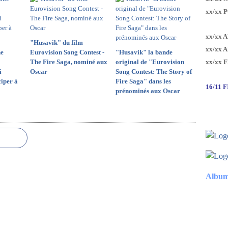
xx/xx 
xx/xx 
"Husavik" du film
xx/xx 
ne
Eurovision Song Contest -
"Husavik" la bande
The Fire Saga, nominé aux
original de "Eurovision
xx/xx 
i
Oscar
Song Contest: The Story of
ciper à
Fire Saga" dans les
16/11 
prénominés aux Oscar
Album