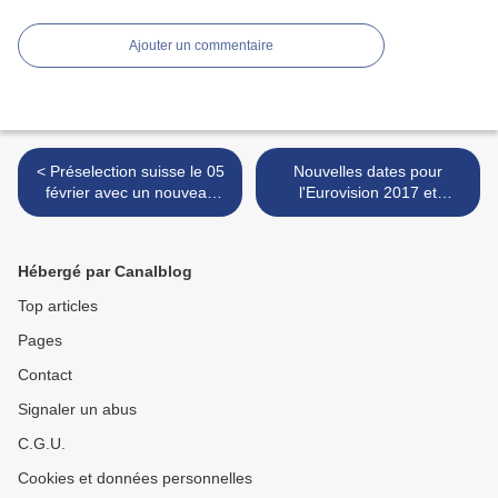
Ajouter un commentaire
< Préselection suisse le 05
Nouvelles dates pour
février avec un nouveau
l'Eurovision 2017 et
format
indication des critères de
sélection de la ville hôte >
Hébergé par Canalblog
Top articles
Pages
Contact
Signaler un abus
C.G.U.
Cookies et données personnelles