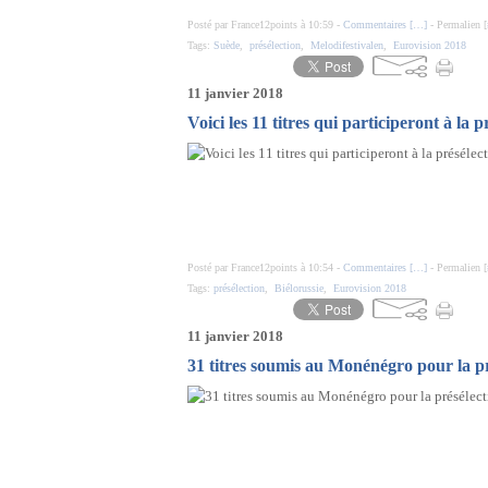
Posté par France12points à 10:59 -
Commentaires [
…
]
- Permalien [
Tags:
Suède
,
présélection
,
Melodifestivalen
,
Eurovision 2018
11 janvier 2018
Voici les 11 titres qui participeront à la 
Posté par France12points à 10:54 -
Commentaires [
…
]
- Permalien [
Tags:
présélection
,
Biélorussie
,
Eurovision 2018
11 janvier 2018
31 titres soumis au Monénégro pour la pr