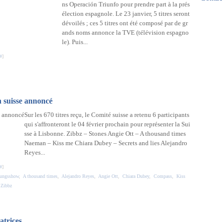
ns Operación Triunfo pour prendre part à la prés
Mar
Avri
Mai
élection espagnole. Le 23 janvier, 5 titres seront
Févr
Mar
dévoilés ; ces 5 titres ont été composé par de gr
Janv
Févr
ands noms annonce la TVE (télévision espagno
Janv
le). Puis...
#
]
n suisse annoncé
Sur les 670 titres reçu, le Comité suisse a retenu 6 participants
qui s'affronteront le 04 février prochain pour représenter la Sui
sse à Lisbonne. Zibbz – Stones Angie Ott – A thousand times
Naeman – Kiss me Chiara Dubey – Secrets and lies Alejandro
Reyes...
#
]
dungsshow
,
A thousand times
,
Alejandro Reyes
,
Angie Ott
,
Chiara Dubey
,
Compass
,
Kiss
,
Zibbz
atrices