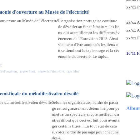
xx/xx 
onie d'ouverture au Musée de l'électricité
L'organisation portugaise continue
xx/xx 
de dévoiler au fur et à mesure, les lie
xx/xx 
ux qui acceuilleront les différents év
xx/xx 
ènement de l'Eurovsion 2018. Ainsi
viennent d'être annoncés les lieux o
ù se tiendront le tapis rouge et la cér
16/11 
émonie d'ouverture. Le tapis...
#
]
ie d'ouverture
,
musée Maat
,
musée de l'électricité
,
tapis bleu
demi-finale du mélodifestivalen dévoilé
Selon les organisateurs, l'ordre de passa
Album
ge est soigneusement déterminé pour pe
rmettre un spectacle encore meilleur, d'a
utres diront que ceci est fait pour avanta
ger certains titres... En tout état de caus
e, voici l'ordre de passage pour chacune
des 4...