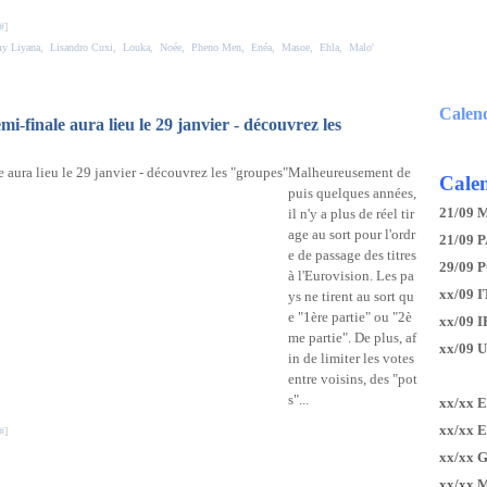
#
]
y Liyana
,
Lisandro Cuxi
,
Louka
,
Noée
,
Pheno Men
,
Enéa
,
Masoe
,
Ehla
,
Malo'
Calen
mi-finale aura lieu le 29 janvier - découvrez les
Malheureusement de
Calen
puis quelques années,
21/09 
il n'y a plus de réel tir
age au sort pour l'ordr
21/09 P
e de passage des titres
29/09 
à l'Eurovision. Les pa
xx/09 I
ys ne tirent au sort qu
e "1ère partie" ou "2è
xx/09 
me partie". De plus, af
xx/09 
in de limiter les votes
entre voisins, des "pot
s"...
xx/xx 
xx/xx 
#
]
xx/xx 
xx/xx 