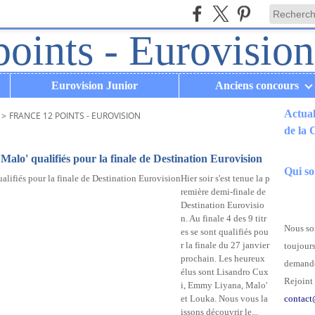
Eurovision Junior
Anciens concours
Actual
>
FRANCE 12 POINTS - EUROVISION
de la
.
lo' qualifiés pour la finale de Destination Eurovision
Qui s
Hier soir s'est tenue la p
remière demi-finale de
Destination Eurovisio
n. Au finale 4 des 9 titr
Nous som
es se sont qualifiés pou
r la finale du 27 janvier
toujours
prochain. Les heureux
demande
élus sont Lisandro Cux
Rejoint 
i, Emmy Liyana, Malo'
et Louka. Nous vous la
contact
issons découvrir le...