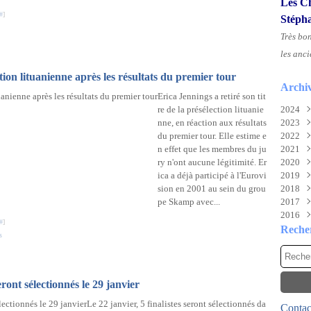
Les Ch
#
]
Stéph
Très bo
les anci
ction lituanienne après les résultats du premier tour
Archi
Erica Jennings a retiré son tit
re de la présélection lituanie
2024
nne, en réaction aux résultats
2023
Aoû
du premier tour. Elle estime e
2022
Juil
Nov
n effet que les membres du ju
2021
Juin
Sep
Déc
ry n'ont aucune légitimité. Er
2020
Mai
Mai
Déc
ica a déjà participé à l'Eurovi
2019
Févr
Mar
Nov
Déc
sion en 2001 au sein du grou
2018
Févr
Oct
Nov
Déc
pe Skamp avec...
2017
Janv
Sep
Oct
Nov
Déc
2016
Aoû
Mai
Oct
Nov
Déc
#
]
Juil
Mar
Aoû
Oct
Nov
Déc
Reche
s
Mai
Févr
Juil
Sep
Oct
Nov
Avri
Janv
Mai
Aoû
Sep
Oct
Mar
Avri
Juil
Aoû
Sep
Févr
Mar
Juin
Juil
Aoû
eront sélectionnés le 29 janvier
Janv
Févr
Mai
Juin
Juil
Le 22 janvier, 5 finalistes seront sélectionnés da
Contact
Janv
Avri
Mai
Juin