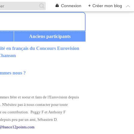
Connexion
+
Créer mon blog
Anciens participants
ité en français du Concours Eurovision
 Chanson
ommes nous ?
mes frère et soeur et fans de l'Eurovision depuis
. N'hésitez pas à nous contacter pour toute
 ou contribution. Peggy F et Anthony F
depuis peu par un ami, Sébastien D.
@france12points.com