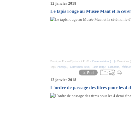
12 janvier 2018
Le tapis rouge au Musée Maat et la cérém
Posté par France12points à 11:01 -
Commentaires [
…
]
- Permalien [
Tags:
Portugal
,
Eurovision 2018
,
Tapis rouge
,
Lisbonne
,
cérémon
12 janvier 2018
L'ordre de passage des titres pour les 4 