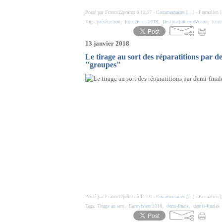
Posté par France12points à 12:07 -
Commentaires [
…
]
- Permalien [
Tags:
présélection
,
Eurovision 2018
,
Destination eurovision
,
Emm
13 janvier 2018
Le tirage au sort des réparatitions par de
"groupes"
Posté par France12points à 11:10 -
Commentaires [
…
]
- Permalien [
Tags:
Tirage au sort
,
Eurovision 2018
,
demi-finale
,
demis-finales