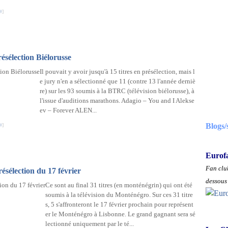
#
]
présélection Biélorusse
Il pouvait y avoir jusqu'à 15 titres en présélection, mais l
e jury n'en a sélectionné que 11 (contre 13 l'année derniè
re) sur les 93 soumis à la BTRC (télévision biélorusse), à
l'issue d'auditions marathons. Adagio – You and I Alekse
ev – Forever ALEN...
Blogs/
#
]
Eurof
Fan club
ésélection du 17 février
dessous 
Ce sont au final 31 titres (en monténégrin) qui ont été
soumis à la télévision du Monténégro. Sur ces 31 titre
s, 5 s'affronteront le 17 février prochain pour représent
er le Monténégro à Lisbonne. Le grand gagnant sera sé
lectionné uniquement par le té...