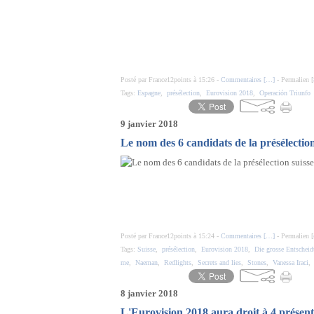
Posté par France12points à 15:26 -
Commentaires [
…
]
- Permalien [
Tags:
Espagne
,
présélection
,
Eurovision 2018
,
Operación Triunfo
9 janvier 2018
Le nom des 6 candidats de la présélectio
Posté par France12points à 15:24 -
Commentaires [
…
]
- Permalien [
Tags:
Suisse
,
présélection
,
Eurovision 2018
,
Die grosse Entschei
me
,
Naeman
,
Redlights
,
Secrets and lies
,
Stones
,
Vanessa Iraci
8 janvier 2018
L'Eurovision 2018 aura droit à 4 présent