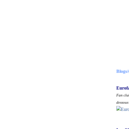
Blogs/
Eurof
Fan club
dessous 