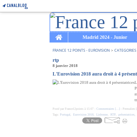
Home
Madrid 2024 - Junior
FRANCE 12 POINTS - EUROVISION
>
CATEGORIES
rtp
8 janvier 2018
L'Eurovision 2018 aura droit à 4 présent
L
P
m
t
Posté par France12points à 15:07 -
Commentaires [
…
]
- Permalien [
Tags:
Portugal
,
Eurovision 2018
,
Lisbonne
,
RTP
,
présentatrices