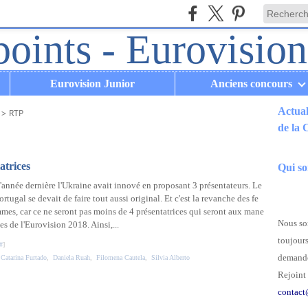
Eurovision Junior
Anciens concours
Actual
>
RTP
de la
.
atrices
Qui s
'année dernière l'Ukraine avait innové en proposant 3 présentateurs. Le
ortugal se devait de faire tout aussi original. Et c'est la revanche des fe
mes, car ce ne seront pas moins de 4 présentatrices qui seront aux mane
Nous som
tes de l'Eurovision 2018. Ainsi,...
toujours
#
]
demande
,
Catarina Furtado
,
Daniela Ruah
,
Filomena Cautela
,
Silvia Alberto
Rejoint 
contact