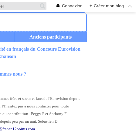
Connexion
+
Créer mon blog
Anciens participants
ité en français du Concours Eurovision
 Chanson
ommes nous ?
mes frère et soeur et fans de l'Eurovision depuis
. N'hésitez pas à nous contacter pour toute
 ou contribution. Peggy F et Anthony F
depuis peu par un ami, Sébastien D.
@france12points.com