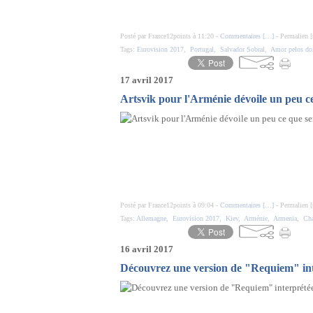
Posté par France12points à 11:20 -
Commentaires [
…
]
- Permalien [
Tags:
Eurovision 2017
,
Portugal
,
Salvador Sobral
,
Amor pelos do
17 avril 2017
Artsvik pour l'Arménie dévoile un peu ce
Posté par France12points à 09:04 -
Commentaires [
…
]
- Permalien [
Tags:
Allemagne
,
Eurovision 2017
,
Kiev
,
Arménie
,
Armenia
,
Cha
16 avril 2017
Découvrez une version de "Requiem" in