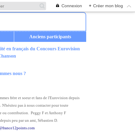
Connexion
+
Créer mon blog
Anciens participants
ité en français du Concours Eurovision
 Chanson
ommes nous ?
mes frère et soeur et fans de l'Eurovision depuis
. N'hésitez pas à nous contacter pour toute
 ou contribution. Peggy F et Anthony F
depuis peu par un ami, Sébastien D.
@france12points.com