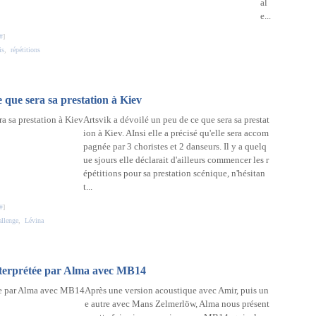
al
e...
#
]
is
,
répétitions
 que sera sa prestation à Kiev
Artsvik a dévoilé un peu de ce que sera sa prestat
ion à Kiev. AInsi elle a précisé qu'elle sera accom
pagnée par 3 choristes et 2 danseurs. Il y a quelq
ue sjours elle déclarait d'ailleurs commencer les r
épétitions pour sa prestation scénique, n'hésitan
t...
#
]
llenge
,
Lévina
terprétée par Alma avec MB14
Après une version acoustique avec Amir, puis un
e autre avec Mans Zelmerlöw, Alma nous présent