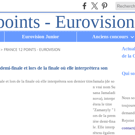
Eurovision Junior
Anciens concours
Actual
>
FRANCE 12 POINTS - EUROVISION
de la
.
emi-finale et lors de la finale où elle interprètera son
Qui s
Jamala (de so
n vrai nom Su
sana Jamaladi
Nous som
nova), interpr
étera le titre
toujours
"Zamanyly " l
demande
ors de la prem
Rejoint 
ière demi-fina
le. Elle interp
contact
rètera égalem