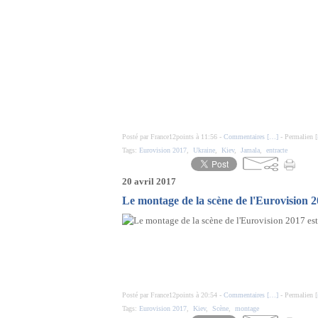
Posté par France12points à 11:56 -
Commentaires [
…
]
- Permalien [
Tags:
Eurovision 2017
,
Ukraine
,
Kiev
,
Jamala
,
entracte
20 avril 2017
Le montage de la scène de l'Eurovision 2
Posté par France12points à 20:54 -
Commentaires [
…
]
- Permalien [
Tags:
Eurovision 2017
,
Kiev
,
Scène
,
montage