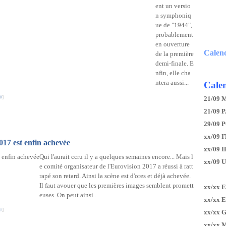
ent un versio
n symphoniq
ue de "1944",
probablement
en ouverture
Calen
de la première
demi-finale. E
nfin, elle cha
ntera aussi...
Calen
#
]
21/09 
21/09 P
29/09 
xx/09 I
017 est enfin achevée
xx/09 
Qui l'aurait ccru il y a quelques semaines encore... Mais l
xx/09 
e comité organisateur de l'Eurovision 2017 a réussi à ratt
rapé son retard. Ainsi la scène est d'ores et déjà achevée.
Il faut avouer que les premières images semblent promett
xx/xx 
euses. On peut ainsi...
xx/xx 
#
]
xx/xx 
xx/xx 