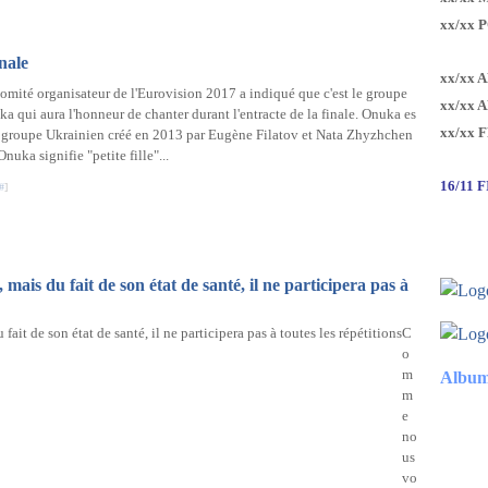
xx/xx 
nale
xx/xx 
omité organisateur de l'Eurovision 2017 a indiqué que c'est le groupe
xx/xx 
a qui aura l'honneur de chanter durant l'entracte de la finale. Onuka es
xx/xx 
 groupe Ukrainien créé en 2013 par Eugène Filatov et Nata Zhyzhchen
Onuka signifie "petite fille"...
16/11 
#
]
mais du fait de son état de santé, il ne participera pas à
C
o
m
Album
m
e
no
us
vo