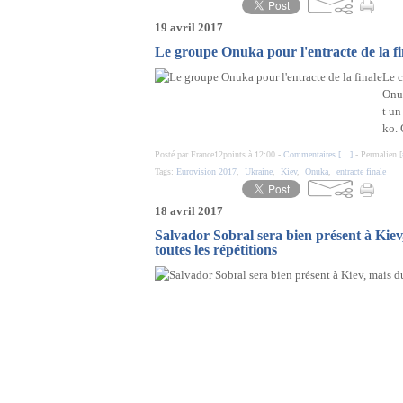
19 avril 2017
Le groupe Onuka pour l'entracte de la fi
Le c
Onuk
t un
ko. 
Posté par France12points à 12:00 -
Commentaires [
…
]
- Permalien [
Tags:
Eurovision 2017
,
Ukraine
,
Kiev
,
Onuka
,
entracte finale
18 avril 2017
Salvador Sobral sera bien présent à Kiev, 
toutes les répétitions