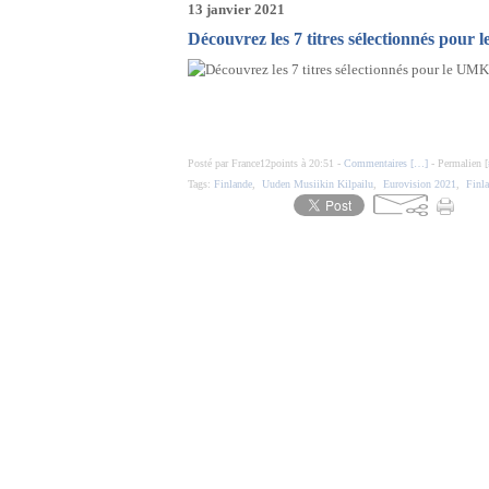
13 janvier 2021
Découvrez les 7 titres sélectionnés pour
Posté par France12points à 20:51 -
Commentaires [
…
]
- Permalien [
Tags:
Finlande
,
Uuden Musiikin Kilpailu
,
Eurovision 2021
,
Finl