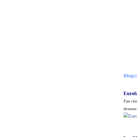
Blogs/
Eurof
Fan club
dessous 