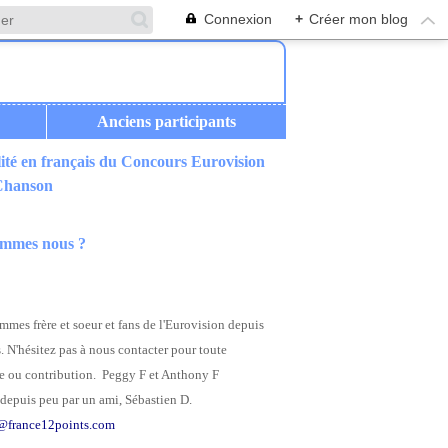
Connexion
+
Créer mon blog
Anciens participants
ité en français du Concours Eurovision
 Chanson
ommes nous ?
mes frère et soeur et fans de l'Eurovision depuis
. N'hésitez pas à nous contacter pour toute
 ou contribution. Peggy F et Anthony F
depuis peu par un ami, Sébastien D.
@france12points.com