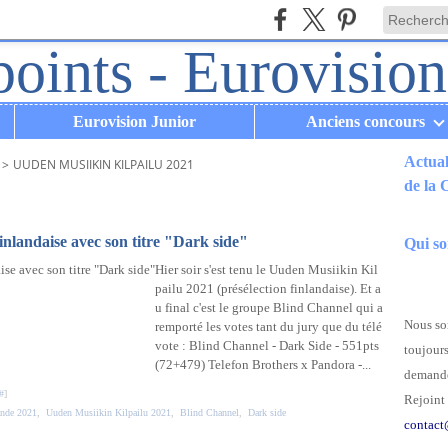
Eurovision Junior
Anciens concours
Actual
>
UUDEN MUSIIKIN KILPAILU 2021
de la
.
inlandaise avec son titre "Dark side"
Qui s
Hier soir s'est tenu le Uuden Musiikin Kil
pailu 2021 (présélection finlandaise). Et a
u final c'est le groupe Blind Channel qui a
Nous som
remporté les votes tant du jury que du télé
vote : Blind Channel - Dark Side - 551pts
toujours
(72+479) Telefon Brothers x Pandora -...
demande
#
]
Rejoint 
ande 2021
,
Uuden Musiikin Kilpailu 2021
,
Blind Channel
,
Dark side
contact