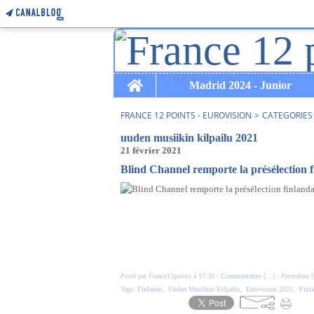
Home
Madrid 2024 - Junior
FRANCE 12 POINTS - EUROVISION
>
CATEGORIES
uuden musiikin kilpailu 2021
21 février 2021
Blind Channel remporte la présélection f
Posté par France12points à 17:30 -
Commentaires [
…
]
- Permalien [
Tags:
Finlande
,
Uuden Musiikin Kilpailu
,
Eurovision 2021
,
Finl