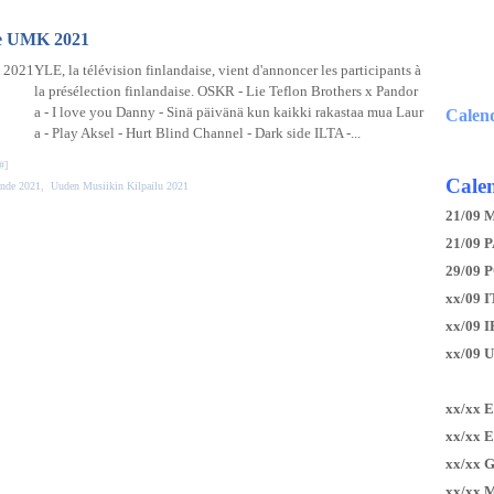
 le UMK 2021
YLE, la télévision finlandaise, vient d'annoncer les participants à
la présélection finlandaise. OSKR - Lie Teflon Brothers x Pandor
a - I love you Danny - Sinä päivänä kun kaikki rakastaa mua Laur
Calen
a - Play Aksel - Hurt Blind Channel - Dark side ILTA -...
#
]
Calen
ande 2021
,
Uuden Musiikin Kilpailu 2021
21/09 
21/09 P
29/09 
xx/09 I
xx/09 
xx/09 
xx/xx 
xx/xx 
xx/xx 
xx/xx 