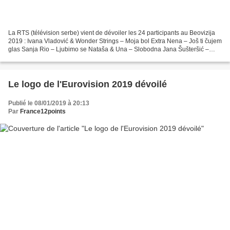
La RTS (télévision serbe) vient de dévoiler les 24 participants au Beovizija
2019 : Ivana Vladović & Wonder Strings – Moja bol Extra Nena – Još ti čujem
glas Sanja Rio – Ljubimo se Nataša & Una – Slobodna Jana Šušteršić –
Viktorija Saška Janks – Da li...
Le logo de l'Eurovision 2019 dévoilé
Publié le 08/01/2019 à 20:13
Par
France12points