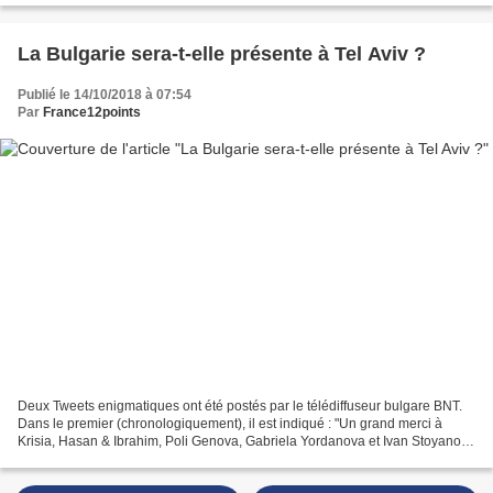
La Bulgarie sera-t-elle présente à Tel Aviv ?
Publié le 14/10/2018 à 07:54
Par
France12points
Deux Tweets enigmatiques ont été postés par le télédiffuseur bulgare BNT.
Dans le premier (chronologiquement), il est indiqué : "Un grand merci à
Krisia, Hasan & Ibrahim, Poli Genova, Gabriela Yordanova et Ivan Stoyanov,
Kristian Kostov, Lidia Ganeva,...