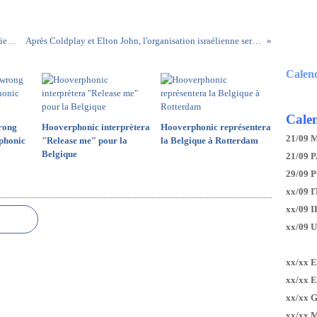
1ère demi finale de Destination Eurovision : audience, réseaux sociaux... tous les chiffres
Après Coldplay et Elton John, l'organisation israélienne serait en négociations avancées avec Madonna
Calen
Calen
rong
Hooverphonic interprètera
Hooverphonic représentera
21/09 
phonic
"Release me" pour la
la Belgique à Rotterdam
Belgique
21/09 P
29/09 
xx/09 I
xx/09 
xx/09 
xx/xx 
xx/xx 
xx/xx 
xx/xx 