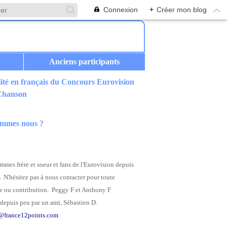
Connexion
+
Créer mon blog
Anciens participants
ité en français du Concours Eurovision
 Chanson
ommes nous ?
mes frère et soeur et fans de l'Eurovision depuis
. N'hésitez pas à nous contacter pour toute
 ou contribution. Peggy F et Anthony F
depuis peu par un ami, Sébastien D.
@france12points.com