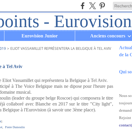
Eurovision Junior
Anciens concours
Actual
019
>
ELIOT VASSAMILLET REPRÉSENTERA LA BELGIQUE À TEL AVIV
de la
.
e à Tel Aviv
Qui s
 Eliot Vassamillet qui représentera la Belgique à Tel Aviv.
ticipé à The Voice Belgique mais ne dipose pour l'heure pas
e domaine musical.
Nous som
oulin (leader du groupe belge Roscoe) qui composera le titre
toujours
jà collaboré avec Blanche en 2017 sur le titre "City light",
 la Belgique à l'Eurovision (à savoir une 3ème place).
demande
Rejoint 
#
]
contact
et
,
Pierre Dumoulin