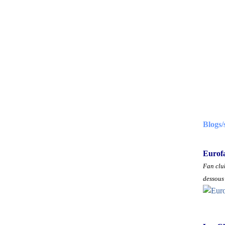
Blogs/
Eurof
Fan club
dessous 