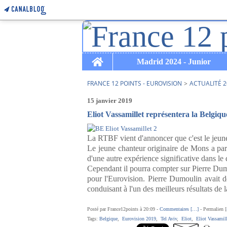
Home
Madrid 2024 - Junior
FRANCE 12 POINTS - EUROVISION
>
ACTUALITÉ 2
15 janvier 2019
Eliot Vassamillet représentera la Belgiqu
La RTBF vient d'annoncer que c'est le jeune
Le jeune chanteur originaire de Mons a par
d'une autre expérience significative dans l
Cependant il pourra compter sur Pierre Dum
pour l'Eurovision. Pierre Dumoulin avait dé
conduisant à l'un des meilleurs résultats de
Posté par France12points à 20:09 -
Commentaires [
…
]
- Permalien [
Tags:
Belgique
,
Eurovision 2019
,
Tel Aviv
,
Eliot
,
Eliot Vassamill