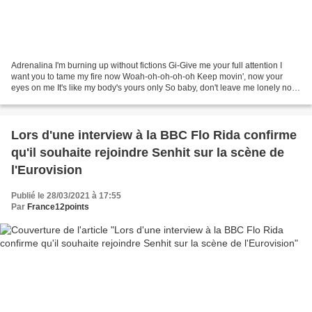
Adrenalina I'm burning up without fictions Gi-Give me your full attention I
want you to tame my fire now Woah-oh-oh-oh-oh Keep movin', now your
eyes on me It's like my body's yours only So baby, don't leave me lonely now
Woah-oh-oh-oh-oh We're like fire...
Lors d'une interview à la BBC Flo Rida confirme
qu'il souhaite rejoindre Senhit sur la scène de
l'Eurovision
Publié le 28/03/2021 à 17:55
Par
France12points