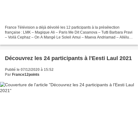
France Télévision a déjà dévoilé les 12 participants à la présélection
française : LMK – Magique Ali – Paris Me Dit Casanova – Tutti Barbara Pravi
– Voilà Cephaz – On A Mangé Le Soleil Amui – Maeva Andriamad – Alléluia
Philippine – Bah Non Juliette Moraine...
Découvrez les 24 participants à l'Eesti Laul 2021
Publié le 07/12/2020 à 15:52
Par
France12points