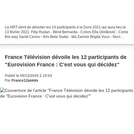
La HRT vient de dévoiler les 14 participants à la Dora 2021 qui aura lieu le
13 février 2021. Filip Rudan - Blind Bernarda - Colors Ella Orešković - Come
this way Sandi Cenov - Kriv Beta Sudar - Ma Zamisli Brigita Vuco - Noci
Pijane Toma - Ocean of love...
France Télévision dévoile les 12 participants de
"Eurovision France : C'est vous qui décidez"
Publié le 09/12/2020 à 19:54
Par
France12points