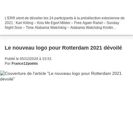
L'ERR vient de dévoiler les 24 participants à la présélection estonienne de
2021 : Karl Killing – Kiss Me Egert Milder – Free Again Rahel – Sunday
Night Sissi – Time Alabama Watchdog – Alabama Watchdog Kristin
Kalnapenk – Find A Way Tanja – Best Night...
Le nouveau logo pour Rotterdam 2021 dévoilé
Publié le 05/12/2020 à 15:51
Par
France12points