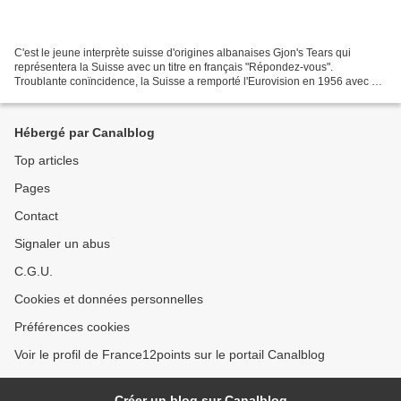
C'est le jeune interprète suisse d'origines albanaises Gjon's Tears qui
représentera la Suisse avec un titre en français "Répondez-vous".
Troublante conïncidence, la Suisse a remporté l'Eurovision en 1956 avec un
titre en franais, puis 32 ans plus tard...
Hébergé par Canalblog
Top articles
Pages
Contact
Signaler un abus
C.G.U.
Cookies et données personnelles
Préférences cookies
Voir le profil de France12points sur le portail Canalblog
Créer un blog sur Canalblog