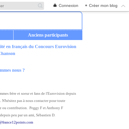
Connexion
+
Créer mon blog
Anciens participants
ité en français du Concours Eurovision
 Chanson
ommes nous ?
mes frère et soeur et fans de l'Eurovision depuis
. N'hésitez pas à nous contacter pour toute
 ou contribution. Peggy F et Anthony F
depuis peu par un ami, Sébastien D.
@france12points.com