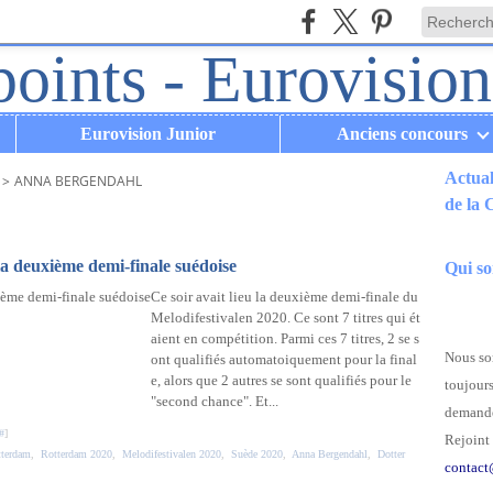
Eurovision Junior
Anciens concours
Actual
>
ANNA BERGENDAHL
de la
.
la deuxième demi-finale suédoise
Qui s
Ce soir avait lieu la deuxième demi-finale du
Melodifestivalen 2020. Ce sont 7 titres qui ét
aient en compétition. Parmi ces 7 titres, 2 se s
Nous som
ont qualifiés automatoiquement pour la final
e, alors que 2 autres se sont qualifiés pour le
toujours
"second chance". Et...
demande
#
]
Rejoint 
terdam
,
Rotterdam 2020
,
Melodifestivalen 2020
,
Suède 2020
,
Anna Bergendahl
,
Dotter
contact