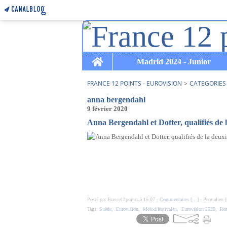
Home
Madrid 2024 - Junior
FRANCE 12 POINTS - EUROVISION
>
CATEGORIES
anna bergendahl
9 février 2020
Anna Bergendahl et Dotter, qualifiés de 
Posté par France12points à 15:07 -
Commentaires [
…
]
- Permalien [
Tags:
Suède
,
Eurovision
,
Melodifestivalen
,
Eurovision 2020
,
Rot