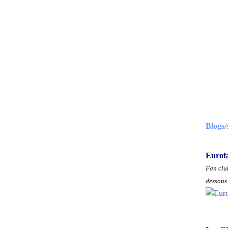
Blogs/
Eurof
Fan club
dessous 