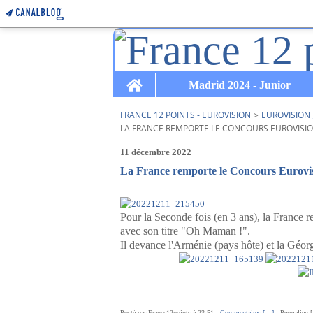
Home
Madrid 2024 - Junior
FRANCE 12 POINTS - EUROVISION
>
EUROVISION 
LA FRANCE REMPORTE LE CONCOURS EUROVISIO
11 décembre 2022
La France remporte le Concours Eurovi
Pour la Seconde fois (en 3 ans), la France r
avec son titre "Oh Maman !".
Il devance l'Arménie (pays hôte) et la Géorg
Posté par France12points à 23:51 -
Commentaires [
…
]
- Permalien [