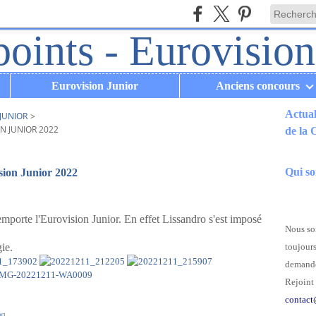
Eurovision Junior
Anciens concours
Actual
JUNIOR
>
N JUNIOR 2022
de la
.
Qui s
sion Junior 2022
emporte l'Eurovision Junior. En effet Lissandro s'est imposé
Nous som
ie.
toujours
demande
Rejoint 
contact
#
]