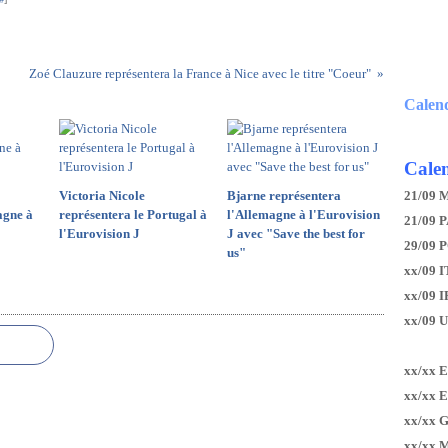
Zoé Clauzure représentera la France à Nice avec le titre "Coeur"
Calen
Calen
Victoria Nicole
Bjarne représentera
21/09 
agne à
représentera le Portugal à
l'Allemagne à l'Eurovision
21/09 P
l'Eurovision J
J avec "Save the best for
29/09 
us"
xx/09 I
xx/09 
xx/09 
xx/xx 
xx/xx 
xx/xx 
xx/xx 