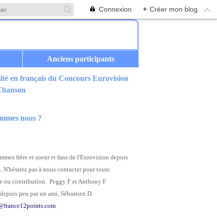
Connexion
+
Créer mon blog
Anciens participants
ité en français du Concours Eurovision
 Chanson
ommes nous ?
mes frère et soeur et fans de l'Eurovision depuis
. N'hésitez pas à nous contacter pour toute
 ou contribution. Peggy F et Anthony F
depuis peu par un ami, Sébastien D.
@france12points.com