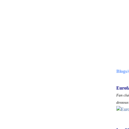
Blogs/
Eurof
Fan club
dessous 