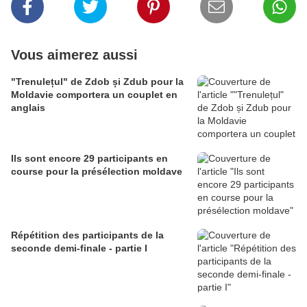
Vous aimerez aussi
"Trenulețul" de Zdob și Zdub pour la
Moldavie comportera un couplet en
anglais
Ils sont encore 29 participants en
course pour la présélection moldave
Répétition des participants de la
seconde demi-finale - partie I