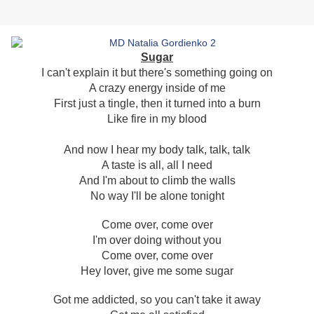
Sugar
I can't explain it but there's something going on
A crazy energy inside of me
First just a tingle, then it turned into a burn
Like fire in my blood
And now I hear my body talk, talk, talk
A taste is all, all I need
And I'm about to climb the walls
No way I'll be alone tonight
Come over, come over
I'm over doing without you
Come over, come over
Hey lover, give me some sugar
Got me addicted, so you can't take it away