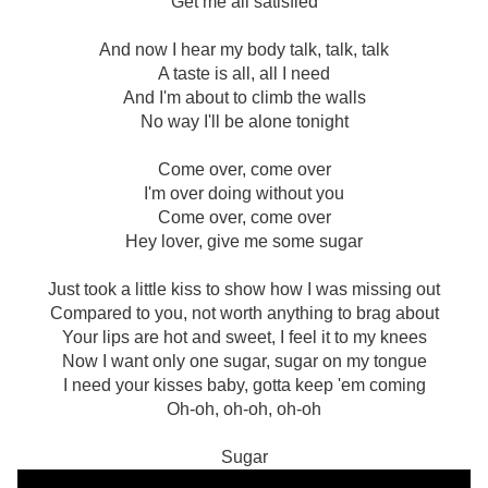
Get me all satisfied
And now I hear my body talk, talk, talk
A taste is all, all I need
And I'm about to climb the walls
No way I'll be alone tonight
Come over, come over
I'm over doing without you
Come over, come over
Hey lover, give me some sugar
Just took a little kiss to show how I was missing out
Compared to you, not worth anything to brag about
Your lips are hot and sweet, I feel it to my knees
Now I want only one sugar, sugar on my tongue
I need your kisses baby, gotta keep 'em coming
Oh-oh, oh-oh, oh-oh
Sugar