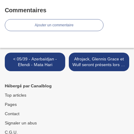
Commentaires
Ajouter un commentaire
< 05/39 - Azerbaïdjan -
Afrojack, Glennis Grace et
Efendi - Mata Hari
Wulf seront présents lors de
l'entracte de la finale de
l'Eurovision >
Hébergé par Canalblog
Top articles
Pages
Contact
Signaler un abus
C.G.U.