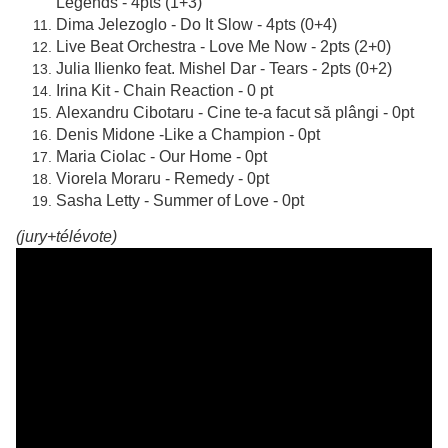
Legends - 4pts (1+3)
Dima Jelezoglo - Do It Slow - 4pts (0+4)
Live Beat Orchestra - Love Me Now - 2pts (2+0)
Julia Ilienko feat. Mishel Dar - Tears - 2pts (0+2)
Irina Kit - Chain Reaction - 0 pt
Alexandru Cibotaru - Cine te-a facut să plângi - 0pt
Denis Midone -Like a Champion - 0pt
Maria Ciolac - Our Home - 0pt
Viorela Moraru - Remedy - 0pt
Sasha Letty - Summer of Love - 0pt
(jury+télévote)