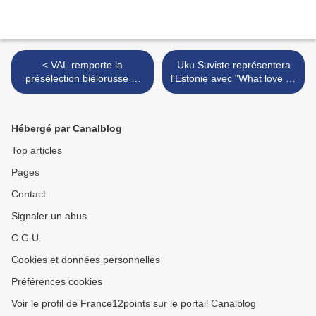
< VAL remporte la
Uku Suviste représentera
présélection biélorusse et
l'Estonie avec "What love is"
représentera son pays avec
>
"Da vidna"
Hébergé par Canalblog
Top articles
Pages
Contact
Signaler un abus
C.G.U.
Cookies et données personnelles
Préférences cookies
Voir le profil de France12points sur le portail Canalblog