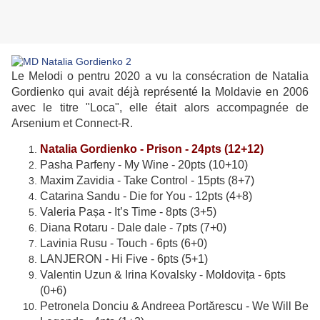
Le Melodi o pentru 2020 a vu la consécration de Natalia
Gordienko qui avait déjà représenté la Moldavie en 2006
avec le titre "Loca", elle était alors accompagnée de
Arsenium et Connect-R.
Natalia Gordienko - Prison - 24pts (12+12)
Pasha Parfeny - My Wine - 20pts (10+10)
Maxim Zavidia - Take Control - 15pts (8+7)
Catarina Sandu - Die for You - 12pts (4+8)
Valeria Pașa - It’s Time - 8pts (3+5)
Diana Rotaru - Dale dale - 7pts (7+0)
Lavinia Rusu - Touch - 6pts (6+0)
LANJERON - Hi Five - 6pts (5+1)
Valentin Uzun & Irina Kovalsky - Moldovița - 6pts
(0+6)
Petronela Donciu & Andreea Portărescu - We Will Be