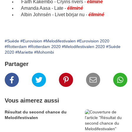
Faith Kakembo - Cryins rivers
-
éliminé
Amanda Aasa - Late
-
éliminé
Albin Johnsén - Livet börjar nu
-
éliminé
#Suède
#Eurovision
#Melodifestivalen
#Eurovision 2020
#Rotterdam
#Rotterdam 2020
#Melodifestivalen 2020
#Suède
2020
#Mariette
#Mohombi
Partager
Vous aimerez aussi
Résultat du second chance du
Melodifestivalen