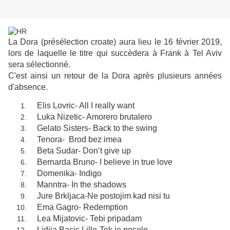
La Dora (présélection croate) aura lieu le 16 février 2019,
lors de laquelle le titre qui succèdera à Frank à Tel Aviv
sera sélectionné.
C'est ainsi un retour de la Dora après plusieurs années
d'absence.
Elis Lovric- All I really want
Luka Nizetic- Amorero brutalero
Gelato Sisters- Back to the swing
Tenora- Brod bez imea
Beta Sudar- Don’t give up
Bernarda Bruno- I believe in true love
Domenika- Indigo
Manntra- In the shadows
Jure Brkljaca-Ne postojim kad nisi tu
Ema Gagro- Redemption
Lea Mijatovic- Tebi pripadam
Lidija Bacic Lille-Tek je pocelo