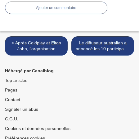
Ajouter un commentaire
< Après Coldplay et Elton
Le diffuseur australien a
John, l'organisation
annoncé les 10 participants
israélienne serait en
>
négociations avancées
avec Madonna
Hébergé par Canalblog
Top articles
Pages
Contact
Signaler un abus
C.G.U.
Cookies et données personnelles
Préférences cookies