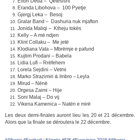
Elton Deda – Qetësisht
Eranda Libohova – 100 Pyetje
Gjergj Leka – Besoj
Gralar Band – Dashuria nuk mjafton
Jonida Maliqi – Ktheju tokës
Kelly – A më ndjen
Klint Collaku – Me jetë
Klodiana Vata – Mbrëmje e pafund
Kujtim Prodani – Babela
Lidia Lufi – Rrëfehem
Lorela Sejdini – Vetmi
Marko Strazimiri & Imbro – Leyla
Mirud – Nënë
Orgesa Zaimi – Hije
Soni Malaj – Do vij
Vikena Kamenica – Natën e mirë
Les deux demi-finales auront lieu les 20 et 21 décembre.
Alors que la finale se déroulera le 22 décembre.
#Albanie
#Festivali i Këngës
#FIK
#Eurovision 2019
#Albania