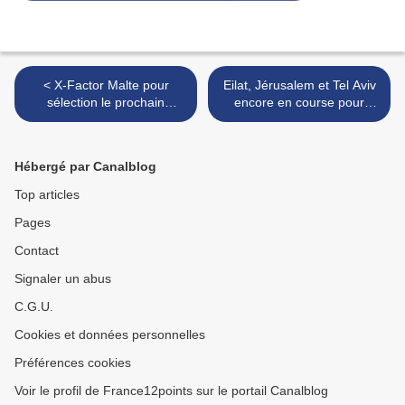
< X-Factor Malte pour
Eilat, Jérusalem et Tel Aviv
sélection le prochain
encore en course pour
représentant Maltais... exit
acceuillir l'Eurovision 2019
donc le MESC
>
Hébergé par Canalblog
Top articles
Pages
Contact
Signaler un abus
C.G.U.
Cookies et données personnelles
Préférences cookies
Voir le profil de France12points sur le portail Canalblog