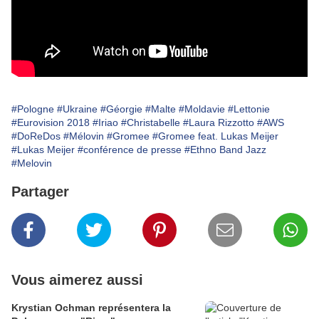
#Pologne
#Ukraine
#Géorgie
#Malte
#Moldavie
#Lettonie
#Eurovision 2018
#Iriao
#Christabelle
#Laura Rizzotto
#AWS
#DoReDos
#Mélovin
#Gromee
#Gromee feat. Lukas Meijer
#Lukas Meijer
#conférence de presse
#Ethno Band Jazz
#Melovin
Partager
Vous aimerez aussi
Krystian Ochman représentera la