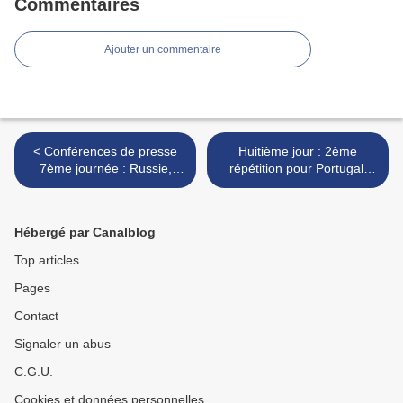
Commentaires
Ajouter un commentaire
< Conférences de presse
Huitième jour : 2ème
7ème journée : Russie,
répétition pour Portugal,
Géorgie, Suède,
Royaume-Uni, Espagne,
Monténégro, Pays-Bas,
Allemagne et Italie >
Lettonie
Hébergé par Canalblog
Top articles
Pages
Contact
Signaler un abus
C.G.U.
Cookies et données personnelles