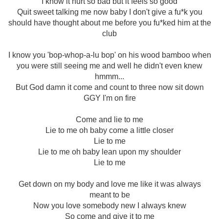
I know it hurt so bad but it feels so good
Quit sweet talking me now baby I don't give a fu*k you
should have thought about me before you fu*ked him at the
club
I know you 'bop-whop-a-lu bop' on his wood bamboo when
you were still seeing me and well he didn't even knew
hmmm...
But God damn it come and count to three now sit down
GGY I'm on fire
Come and lie to me
Lie to me oh baby come a little closer
Lie to me
Lie to me oh baby lean upon my shoulder
Lie to me
Get down on my body and love me like it was always
meant to be
Now you love somebody new I always knew
So come and give it to me