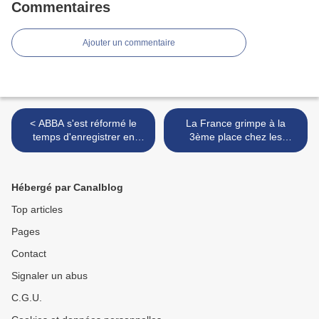
Commentaires
Ajouter un commentaire
< ABBA s'est réformé le
La France grimpe à la
temps d'enregistrer en
3ème place chez les
studio deux nouveaux titres
bookmarkers, alors que les
!
répétitions commencent >
Hébergé par Canalblog
Top articles
Pages
Contact
Signaler un abus
C.G.U.