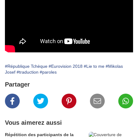
#République Tchèque
#Eurovision 2018
#Lie to me
#Mikolas
Josef
#traduction
#paroles
Partager
Vous aimerez aussi
Répétition des participants de la