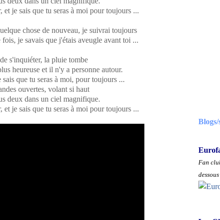
us deux dans un ciel magnifique.
et je sais que tu seras à moi pour toujours ...
uelque chose de nouveau, je suivrai toujours
fois, je savais que j'étais aveugle avant toi ...
de s'inquiéter, la pluie tombe
 plus heureuse et il n'y a personne autour.
e sais que tu seras à moi, pour toujours ...
andes ouvertes, volant si haut
us deux dans un ciel magnifique.
et je sais que tu seras à moi pour toujours ...
Blogs/
Eurof
Fan club
dessous 