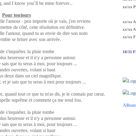
g, and I know you’ll be mine forever...
xx/xx 
Pour toujours
lle l'amour - peu importe où je vais, j'en reviens
xx/xx 
ettre de côté, cette résolution est définitive.
xx/xx 
elle l'amour, quand tu as envie de dire son nom
xx/xx 
emble se briser avec son arrivée.
de s'inquiéter, la pluie tombe
16/11 
 plus heureuse et il n'y a personne autour.
e sais que tu seras à moi, pour toujours ...
andes ouvertes, volant si haut
us deux dans un ciel magnifique.
et je sais que tu seras à moi pour toujours ...
e, quand tout ce que tu m'as dit, je le connais par cœur,
appelle suprême et comment ça me rend fou.
Album
de s'inquiéter, la pluie tombe
 plus heureuse et il n'y a personne autour.
e sais que tu seras à moi, pour toujours ...
andes ouvertes, volant si haut