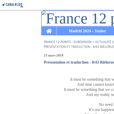
Home
Madrid 2024 - Junior
FRANCE 12 POINTS - EUROVISION
>
ACTUALITÉ 2
PRÉSENTATION ET TRADUCTION - 8/43 BIÉLORUSS
25 mars 2018
Présentation et traduction - 8/43 Biélo
It must be something that 
And time cannot knock m
It must be something that we ca
And my reality se
No need t
It’s our happies