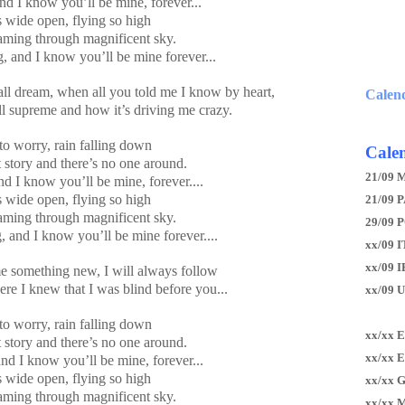
and I know you’ll be mine, forever...
wide open, flying so high
aming through magnificent sky.
g, and I know you’ll be mine forever...
all dream, when all you told me I know by heart,
Calen
ll supreme and how it’s driving me crazy.
o worry, rain falling down
Calen
t story and there’s no one around.
21/09 
nd I know you’ll be mine, forever....
wide open, flying so high
21/09 P
aming through magnificent sky.
29/09 
, and I know you’ll be mine forever....
xx/09 I
xx/09 
e something new, I will always follow
ere I knew that I was blind before you...
xx/09 
o worry, rain falling down
xx/xx 
t story and there’s no one around.
xx/xx 
and I know you’ll be mine, forever...
wide open, flying so high
xx/xx 
aming through magnificent sky.
xx/xx 