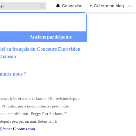
Connexion
+
Créer mon blog
Anciens participants
ité en français du Concours Eurovision
 Chanson
ommes nous ?
mes frère et soeur et fans de l'Eurovision depuis
. N'hésitez pas à nous contacter pour toute
 ou contribution. Peggy F et Anthony F
depuis peu par un ami, Sébastien D.
@france12points.com