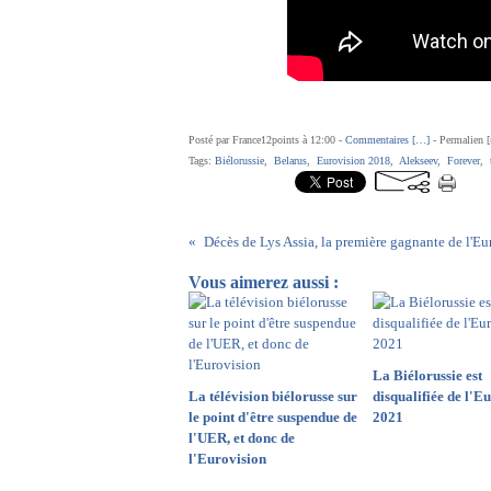
Posté par France12points à 12:00 -
Commentaires [
…
]
- Permalien [
Tags:
Biélorussie
,
Belarus
,
Eurovision 2018
,
Alekseev
,
Forever
,
Vous aimerez aussi :
La Biélorussie est
La télévision biélorusse sur
disqualifiée de l'E
le point d'être suspendue de
2021
l'UER, et donc de
l'Eurovision