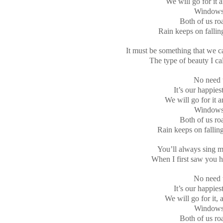
We will go for it 
Windows 
Both of us ro
Rain keeps on fallin
It must be something that we c
The type of beauty I ca
No need t
It’s our happies
We will go for it a
Windows 
Both of us ro
Rain keeps on falling
You’ll always sing m
When I first saw you h
No need t
It’s our happies
We will go for it, 
Windows 
Both of us ro