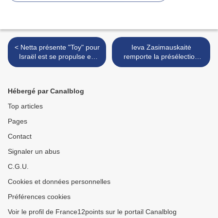
< Netta présente "Toy" pour
Ieva Zasimauskaitė
Israël est se propulse en
remporte la présélection
tête chez les boomakers
lituanienne avec "When
we're old" >
Hébergé par Canalblog
Top articles
Pages
Contact
Signaler un abus
C.G.U.
Cookies et données personnelles
Préférences cookies
Voir le profil de France12points sur le portail Canalblog