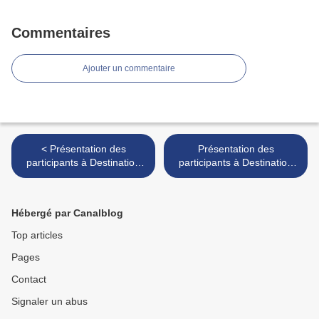
Commentaires
Ajouter un commentaire
< Présentation des
Présentation des
participants à Destination
participants à Destination
Eurovision : Max Cinnamon
Eurovision : Nassi - Rêve
- Ailleurs
de gamin >
Hébergé par Canalblog
Top articles
Pages
Contact
Signaler un abus