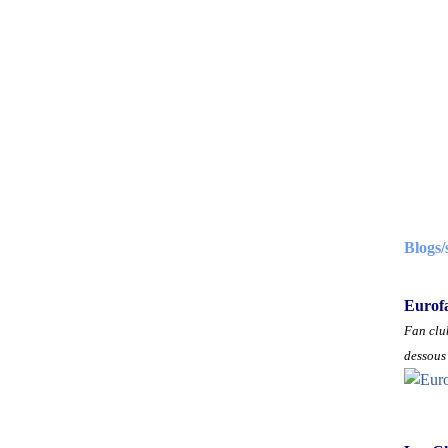
Blogs/
Eurof
Fan club
dessous 