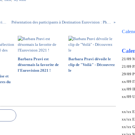
Présentation des participants à Destination Eurovision : Sweem - Là-haut
Présentation des participants à Destination Eurovision : Pheno Men - Jamais sans toi
Calen
Calen
Barbara Pravi est
Barbara Pravi dévoile le
21/09 
désormais la favorite de
clip de "Voilà" - Découvrez
21/09 P
l'Eurovision 2021 !
le
29/09 
ise et
xx/09 I
bres du
xx/09 
xx/09 
xx/xx 
xx/xx 
xx/xx 
xx/xx 