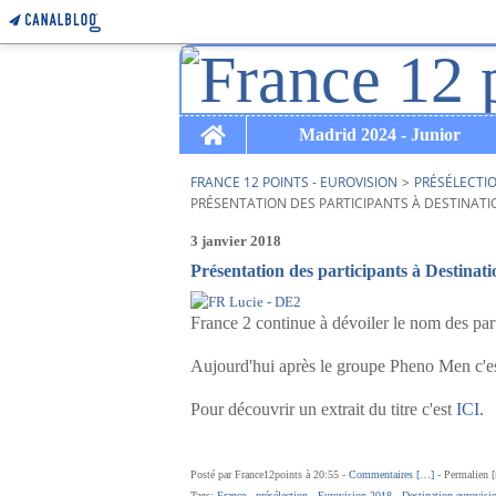
Home
Madrid 2024 - Junior
FRANCE 12 POINTS - EUROVISION
>
PRÉSÉLECTI
PRÉSENTATION DES PARTICIPANTS À DESTINATIO
3 janvier 2018
Présentation des participants à Destinat
France 2 continue à dévoiler le nom des par
Aujourd'hui après le groupe Pheno Men c'es
Pour découvrir un extrait du titre c'est
ICI
.
Posté par France12points à 20:55 -
Commentaires [
…
]
- Permalien [
Tags:
France
,
présélection
,
Eurovision 2018
,
Destination eurovisi