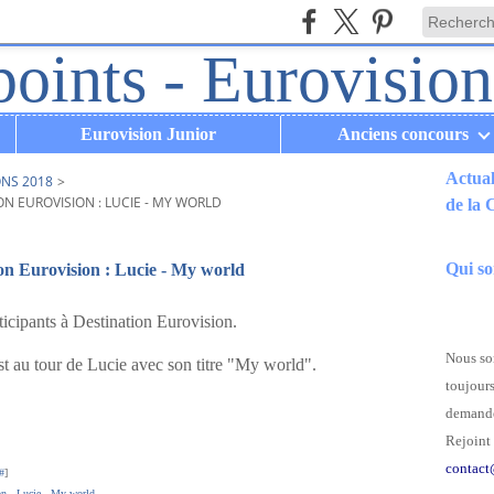
Eurovision Junior
Anciens concours
Actual
ONS 2018
>
N EUROVISION : LUCIE - MY WORLD
de la
.
Qui s
ion Eurovision : Lucie - My world
ticipants à Destination Eurovision.
Nous som
t au tour de Lucie avec son titre "My world".
toujours
demande
Rejoint 
contact
#
]
on
,
Lucie
,
My world