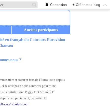
Connexion
+
Créer mon blog
Anciens participants
ité en français du Concours Eurovision
 Chanson
ommes nous ?
mes frère et soeur et fans de l'Eurovision depuis
. N'hésitez pas à nous contacter pour toute
 ou contribution. Peggy F et Anthony F
depuis peu par un ami, Sébastien D.
@france12points.com