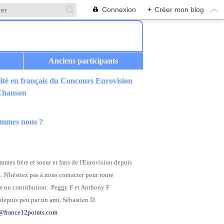
Connexion
+
Créer mon blog
Anciens participants
ité en français du Concours Eurovision
 Chanson
ommes nous ?
mes frère et soeur et fans de l'Eurovision depuis
. N'hésitez pas à nous contacter pour toute
 ou contribution. Peggy F et Anthony F
depuis peu par un ami, Sébastien D.
@france12points.com