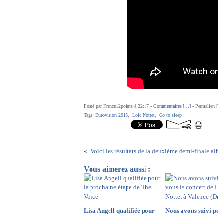
Posté par France12points à 22:17 -
Commentaires [
…
]
- Permalien [
Tags:
Eurovision 2015
,
Loic Nottet
,
Go to sleep
Vous aimerez aussi :
Lisa Angell qualifiée pour
Nous avons suivi p