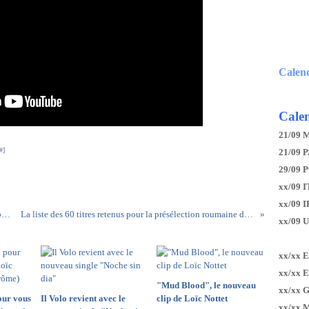
Calen
Calen
21/09 
#
]
21/09 P
29/09 
xx/09 I
xx/09 
Voici les résultats de la deuxième demi-finale albanaise
La liste des 60 titres retenus pour la présélection roumaine dévoilés
xx/09 
xx/xx 
xx/xx 
"Mud Blood", le nouveau
xx/xx 
our vous
Il Volo revient avec le
clip de Loïc Nottet
xx/xx 