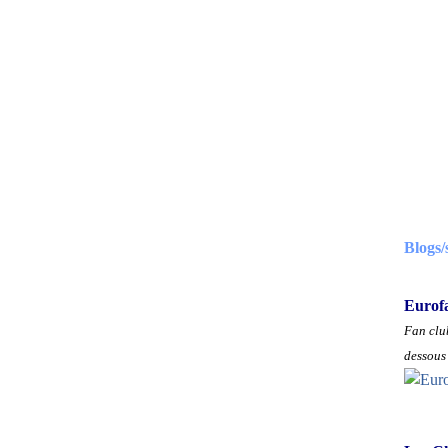
Blogs/
Eurof
Fan club
dessous 