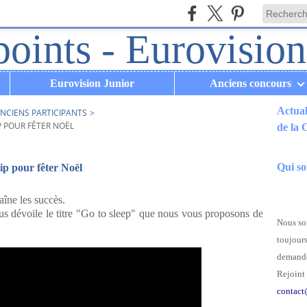
Eurovision Junior
Anciens concours
Actual
NCIENS PARTICIPANTS
>
P POUR FÊTER NOËL
de la
.
Qui s
ip pour fêter Noël
îne les succès.
nous dévoile le titre "Go to sleep" que nous vous proposons de
Nous som
toujours
demande
Rejoint 
contact