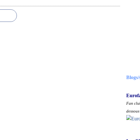
Blogs/
Eurof
Fan club
dessous 