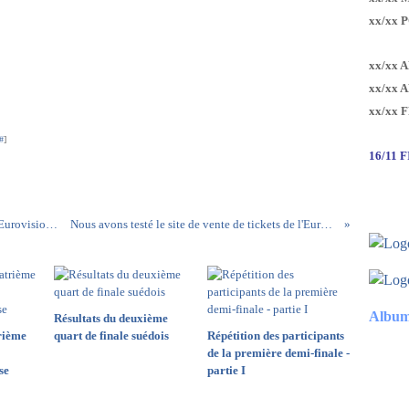
xx/xx 
xx/xx 
xx/xx 
xx/xx 
#
]
16/11 
Voici lesprincipales dates connues à ce jour de l'Eurovision 2018
Nous avons testé le site de vente de tickets de l'Eurovision
Album
Résultats du deuxième
rième
quart de finale suédois
Répétition des participants
de la première demi-finale -
se
partie I