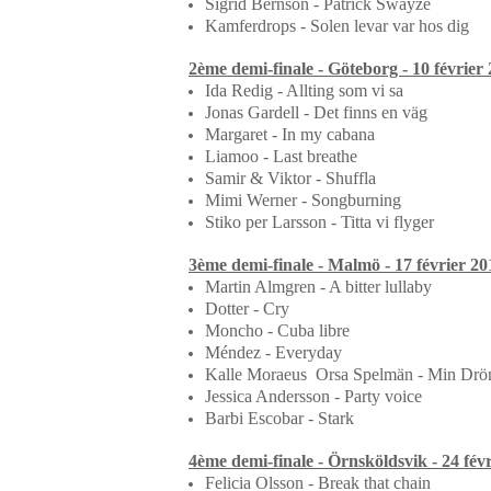
Sigrid Bernson - Patrick Swayze
Kamferdrops - Solen levar var hos dig
2ème demi-finale - Göteborg - 10 février
Ida Redig - Allting som vi sa
Jonas Gardell - Det finns en väg
Margaret - In my cabana
Liamoo - Last breathe
Samir & Viktor - Shuffla
Mimi Werner - Songburning
Stiko per Larsson - Titta vi flyger
3ème demi-finale - Malmö - 17 février 20
Martin Almgren - A bitter lullaby
Dotter - Cry
Moncho - Cuba libre
Méndez - Everyday
Kalle Moraeus Orsa Spelmän - Min Dr
Jessica Andersson - Party voice
Barbi Escobar - Stark
4ème demi-finale - Örnsköldsvik - 24 fév
Felicia Olsson - Break that chain