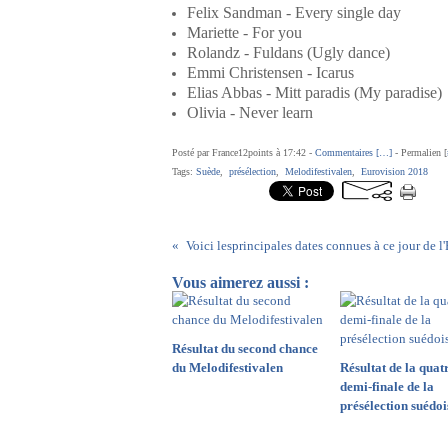
Felix Sandman - Every single day
Mariette - For you
Rolandz - Fuldans (Ugly dance)
Emmi Christensen - Icarus
Elias Abbas - Mitt paradis (My paradise)
Olivia - Never learn
Posté par France12points à 17:42 -
Commentaires [
…
]
- Permalien [
Tags:
Suède
,
présélection
,
Melodifestivalen
,
Eurovision 2018
Vous aimerez aussi :
Résultat du second chance
du Melodifestivalen
Résultat de la quat
demi-finale de la
présélection suédoi