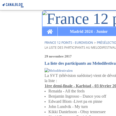
Home
Madrid 2024 - Junior
FRANCE 12 POINTS - EUROVISION
>
PRÉSÉLECTI
LA LISTE DES PARTICIPANTS AU MELODIFESTIVA
29 novembre 2017
La liste des participants au Melodifestiv
La SVT (télévision suédoise) vient de dévoil
la liste :
1ère demi-finale - Karlstad - 03 février 2
Renaida - All the feels
Benjamin Ingrosso - Dance you off
Edward Blom -Livet pa en pinne
John Lundvik - My turn
Kikki Danielsson - Obsy tennessee