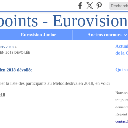
Eurovision Junior
Anciens concours
Actual
ONS 2018
>
LEN 2018 DÉVOILÉE
de la
.
Qui s
alen 2018 dévoilée
er la liste des participants au Melodifestivalen 2018, en voici
Nous som
018
toujours
demande
Rejoint 
contact