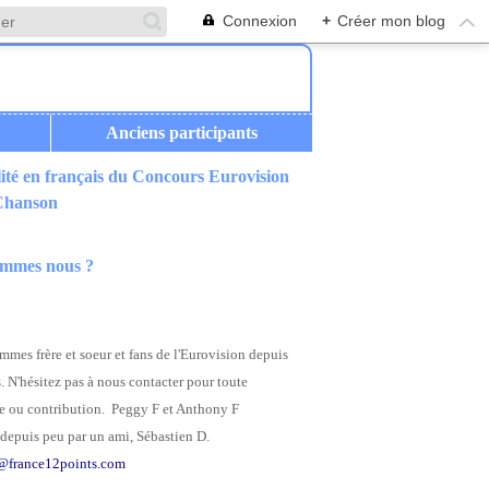
Connexion
+
Créer mon blog
Anciens participants
ité en français du Concours Eurovision
 Chanson
ommes nous ?
mes frère et soeur et fans de l'Eurovision depuis
. N'hésitez pas à nous contacter pour toute
 ou contribution. Peggy F et Anthony F
depuis peu par un ami, Sébastien D.
@france12points.com