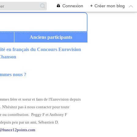
Connexion
+
Créer mon blog
Anciens participants
ité en français du Concours Eurovision
 Chanson
ommes nous ?
mes frère et soeur et fans de l'Eurovision depuis
. N'hésitez pas à nous contacter pour toute
 ou contribution. Peggy F et Anthony F
depuis peu par un ami, Sébastien D.
@france12points.com