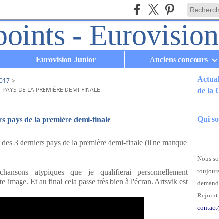
Eurovision Junior
Anciens concours
Actual
017
>
 PAYS DE LA PREMIÈRE DEMI-FINALE
de la
.
Qui s
rs pays de la première demi-finale
 des 3 derniers pays de la première demi-finale (il ne manque
Nous som
toujours
hansons atypiques que je qualifierai personnellement
e image. Et au final cela passe très bien à l'écran. Artsvik est
demande
Rejoint 
contact