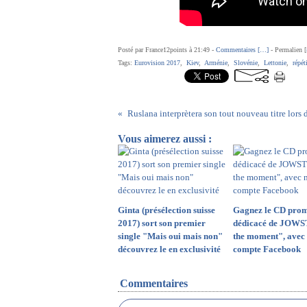
Posté par France12points à 21:49 -
Commentaires [
…
]
- Permalien [
Tags:
Eurovision 2017
,
Kiev
,
Arménie
,
Slovénie
,
Lettonie
,
répét
Vous aimerez aussi :
Ginta (présélection suisse
Gagnez le CD prom
2017) sort son premier
dédicacé de JOWS
single "Mais oui mais non"
the moment", avec 
découvrez le en exclusivité
compte Facebook
Commentaires