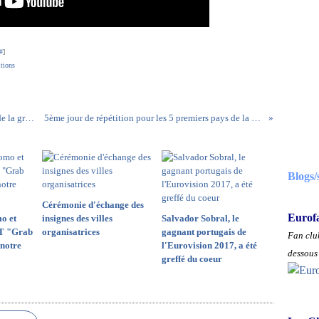
#
]
itions
Ruslana interprètera son tout nouveau titre lors de la grande finale du 13 mai
5ème jour de répétition pour les 5 premiers pays de la deuxième demi-finale
Blogs/
Cérémonie d'échange des
Eurof
o et
insignes des villes
Salvador Sobral, le
T "Grab
organisatrices
gagnant portugais de
Fan club
notre
l'Eurovision 2017, a été
dessous 
greffé du coeur