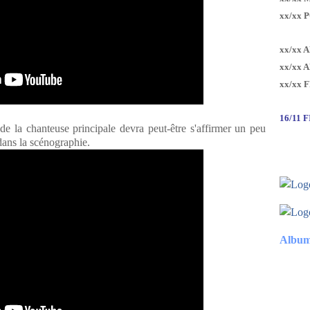
xx/xx 
xx/xx 
xx/xx 
xx/xx 
16/11 
de la chanteuse principale devra peut-être s'affirmer un peu
 dans la scénographie.
Album