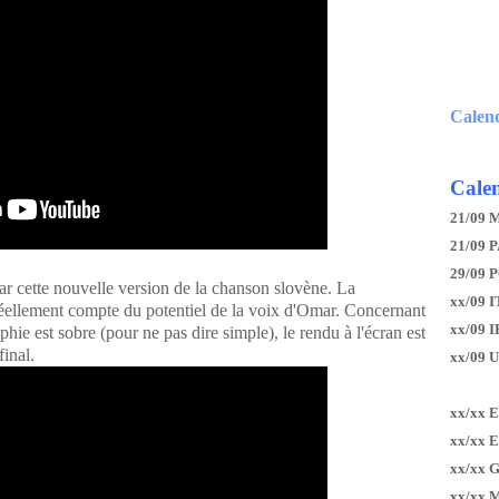
Calen
Calen
21/09 
21/09 P
29/09 
 cette nouvelle version de la chanson slovène. La
xx/09 I
réellement compte du potentiel de la voix d'Omar. Concernant
xx/09 
aphie est sobre (pour ne pas dire simple), le rendu à l'écran est
final.
xx/09 
xx/xx 
xx/xx 
xx/xx 
xx/xx 